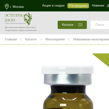
Акции и скидки
Новинки
Д
Распродажа
г. Москва
Каталог
Дистанционная продажа
(доставка)
лекарственных средств невозможна
Главная
Каталог
Мезотерапия
Инвазивная мезотерапи