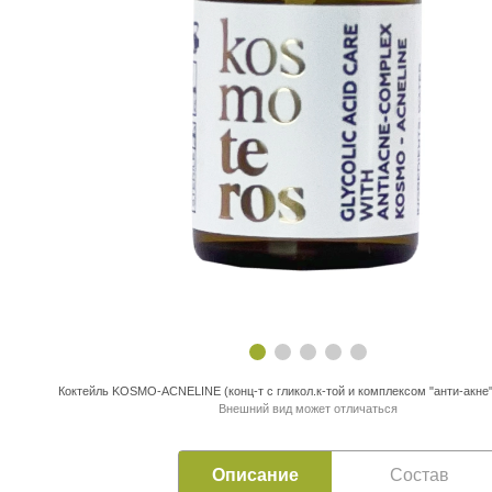
Коктейль KOSMO-ACNELINE (конц-т с гликол.к-той и комплексом "анти-акне")
Внешний вид может отличаться
Описание
Состав