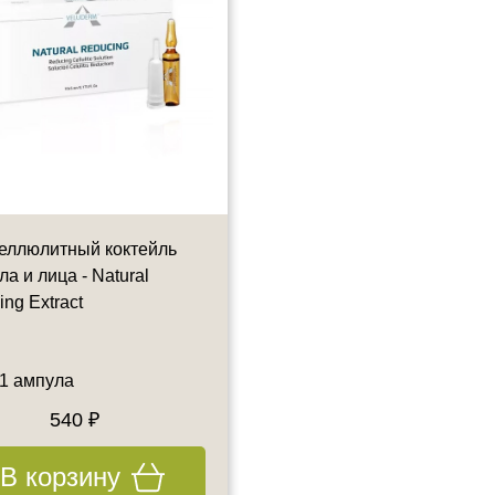
еллюлитный коктейль
Подтягивающий лифтинг
ла и лица - Natural
коктейль (кремний 0,5% +
ng Extract
ДМАЭ 3%) - ORGANIC
SILICON + DMAE, 5ML
 1 ампула
5 мл
540 ₽
603 ₽
670 ₽
В корзину
В корзину