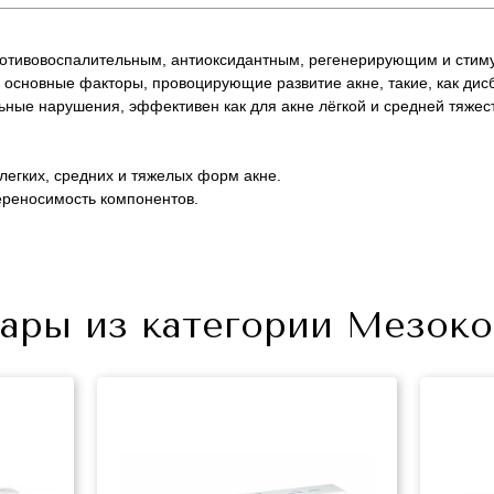
ротивовоспалительным, антиоксидантным, регенерирующим и сти
е основные факторы, провоцирующие развитие акне, такие, как дис
ные нарушения, эффективен как для акне лёгкой и средней тяжес
легких, средних и тяжелых форм акне.
реносимость компонентов.
Не показывать предложение о консультации
+7 (495) 640-58-89
+7 (929) 933-09-89
ары из категории Мезоко