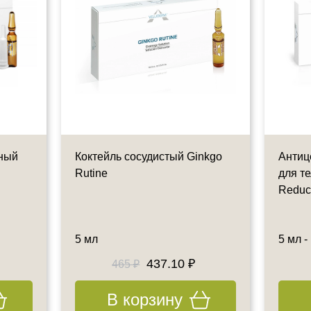
ный
Коктейль сосудистый Ginkgo
Антиц
Rutine
для те
Reduci
5 мл
5 мл -
437.10 ₽
465 ₽
В корзину