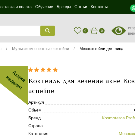
оставка и оплата
Обучение
Бренды
Статьи
Контакты
ста
0
0
вер
я
Мультикомпонентные коктейли
Мезококтейли для лица
Акция
недели!
Коктейль для лечения акне Ko
acneline
Артикул
Обьем
Бренд
Kosmoteros Profe
Страна
Категория
Мезокок