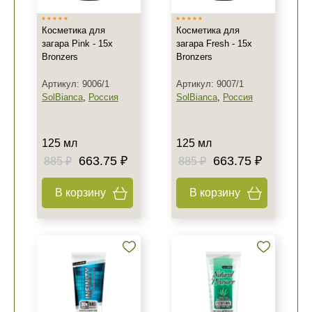
Косметика для
Косметика для
загара Pink - 15x
загара Fresh - 15x
Bronzers
Bronzers
Артикул: 9006/1
Артикул: 9007/1
Не показывать предложение о консультации
SolBianca
,
Россия
SolBianca
,
Россия
+7 (495) 640-58-89
+7 (929) 933-09-89
125 мл
125 мл
663.75 ₽
663.75 ₽
885 ₽
885 ₽
В корзину
В корзину