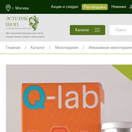
Акции и скидки
Новинки
Д
Распродажа
г. Москва
Каталог
Дистанционная продажа
(доставка)
лекарственных средств невозможна
Главная
Каталог
Мезотерапия
Инвазивная мезотерапи