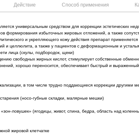
Действие
Способ применения
К
ляется универсальным средством для коррекции эстетических недо
змов формирования избыточных жировых отложений, а также сопут
политического и укрепляющего кожу действия препарат применяется
ий и целлюлита, а также у пациентов с деформационным и устал
ети лица (скулы, подбородок, щеки)
ведению свободных жирных кислот, стимулирует собственные обменн
ожнений, хорошо переносится, обеспечивает быстрый и выраженны
ализации, в том числе трудно поддающиеся коррекции другими ме
тарения (носо-губные складки, малярные мешки)
«зон-ловушек» (ягодицы, живот, спина, бедра, область над колен
Не показывать предложение о консультации
+7 (495) 640-58-89
ожной жировой клетчатке
+7 (929) 933-09-89