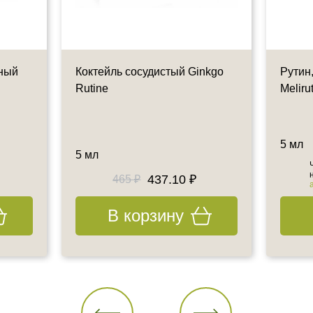
ный
Коктейль сосудистый Ginkgo
Рутин,
Rutine
Melirut
5 мл
5 мл
437.10 ₽
465 ₽
В корзину