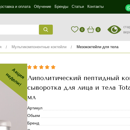
оставка и оплата
Обучение
Бренды
Статьи
Контакты
ста
0
0
вер
я
Мультикомпонентные коктейли
Мезококтейли для тела
Акция
недели!
Липолитический пептидный ко
сыворотка для лица и тела Total
мл
Артикул
Обьем
Бренд