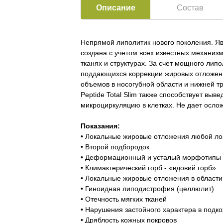
Описание
Состав
Непрямой липолитик нового поколения. Яв
создана с учетом всех известных механи
тканях и структурах. За счет мощного ли
поддающихся коррекции жировых отложен
объемов в носогубной области и нижней тр
Peptide Total Slim также способствует вы
микроциркуляцию в клетках. Не дает осл
Показания:
• Локальные жировые отложения любой лок
• Второй подбородок
• Деформационный и усталый морфотипы с
• Климактерический горб - «вдовий горб»
• Локальные жировые отложения в области 
• Гиноидная липодистрофия (целлюлит)
• Отечность мягких тканей
• Нарушения застойного характера в подк
• Дряблость кожных покровов