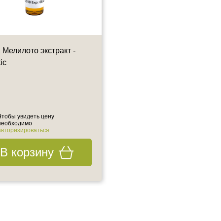
 Мелилото экстракт -
Подтягивающий лифтинг
ic
коктейль (кремний 0,5% +
ДМАЭ 3%) - ORGANIC
SILICON + DMAE, 5ML
5 мл
Чтобы увидеть цену
необходимо
603 ₽
670 ₽
авторизироваться
В корзину
В корзину