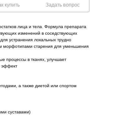
счет.
счет.
ак купить
Задать вопрос
Мы сообщим Вам о дате отправления посылки и
Мы сообщим Вам о дате отправления посылки и
ее инвойс (почтовый номер), по которой Вы
ее инвойс (почтовый номер), по которой Вы
сможете отследить движение посылки на сайте
сможете отследить движение посылки на сайте
почтовой компании.
статков лица и тела. Формула препарата
почтовой компании.
ствующих изменений в соседствующих
 для устранения локальных трудно
ым морфотипами старения для уменьшения
ые процессы в тканях, улучшает
й эффект
тодами, а также диетой или спортом
ными суставами)