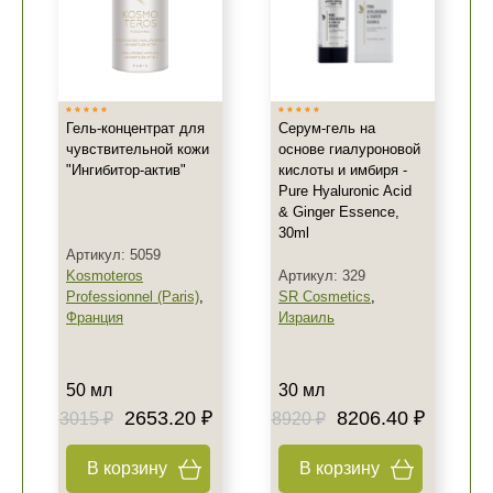
Гель-концентрат для
Серум-гель на
чувствительной кожи
основе гиалуроновой
"Ингибитор-актив"
кислоты и имбиря -
Pure Hyaluronic Acid
& Ginger Essence,
30ml
Артикул: 5059
Kosmoteros
Артикул: 329
Professionnel (Paris)
,
SR Cosmetics
,
Франция
Израиль
50 мл
30 мл
2653.20 ₽
8206.40 ₽
3015 ₽
8920 ₽
В корзину
В корзину