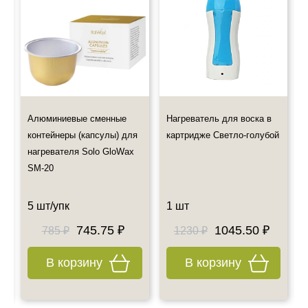
препараты, но Вы по-прежнему можете оформить их
самовывоз
Также примите к сведению наш график работы.
Все дополнительные вопросы Вы можете задать по E-mail:
info@esteticshop.ru или по телефону.
Алюминиевые сменные
Нагреватель для воска в
контейнеры (капсулы) для
картридже Светло-голубой
нагревателя Solo GloWax
SM-20
5 шт/упк
1 шт
745.75 ₽
1045.50 ₽
785 ₽
1230 ₽
В корзину
В корзину