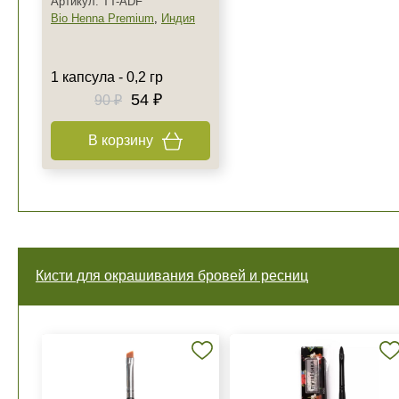
Артикул: TT-ADF
Bio Henna Premium
,
Индия
1 капсула - 0,2 гр
54 ₽
90 ₽
В корзину
Кисти для окрашивания бровей и ресниц