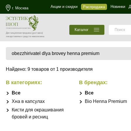
Акции и скидки
Новинки
Д
Распродажа
г. Москва
Каталог
Дистанционная продажа
(доставка)
лекарственных средств невозможна
Найдено: 9 товаров от 1 производителя
В категориях:
В брендах:
Все
Все
Хна в капсулах
Bio Henna Premium
Кисти для окрашивания
бровей и ресниц