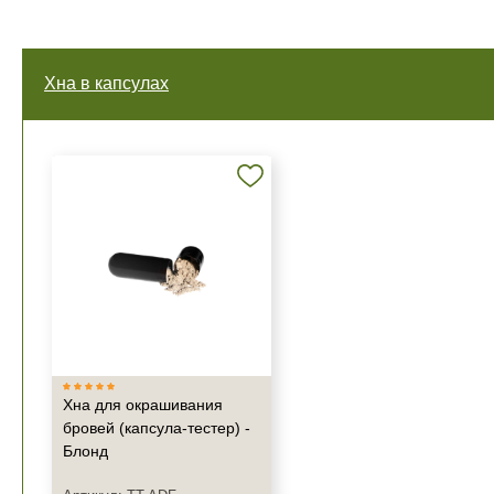
Хна в капсулах
Хна для окрашивания
бровей (капсула-тестер) -
Блонд