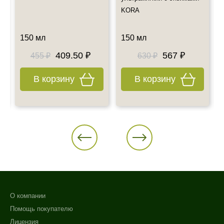
самовывоз
KORA
Также примите к сведению наш график работы.
Все дополнительные вопросы Вы можете задать по E-mail:
150 мл
150 мл
info@esteticshop.ru или по телефону.
409.50 ₽
567 ₽
455 ₽
630 ₽
В корзину
В корзину
О компании
Помощь покупателю
Лицензия