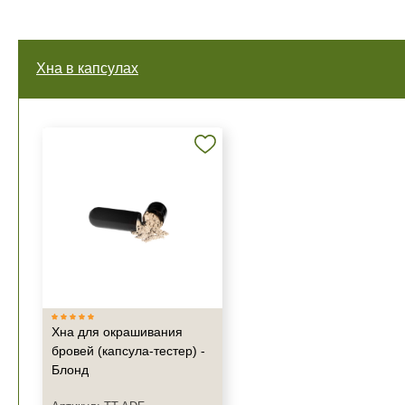
Хна в капсулах
Хна для окрашивания
бровей (капсула-тестер) -
Блонд