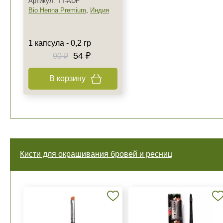
Артикул: TT-ADF
Bio Henna Premium
,
Индия
1 капсула - 0,2 гр
54 ₽
90 ₽
В корзину
Кисти для окрашивания бровей и ресниц