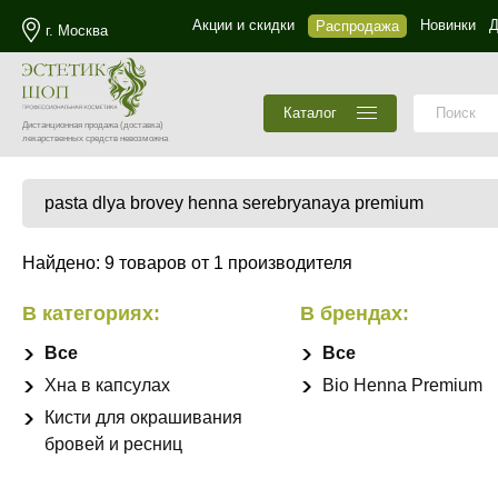
Акции и скидки
Новинки
Д
Распродажа
г. Москва
Каталог
Дистанционная продажа
(доставка)
лекарственных средств невозможна
Найдено: 9 товаров от 1 производителя
В категориях:
В брендах:
Все
Все
Хна в капсулах
Bio Henna Premium
Кисти для окрашивания
бровей и ресниц