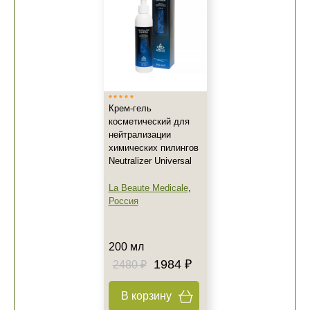
Крем-гель
косметический для
нейтрализации
+7 (495) 640-58-89
химических пилингов
+7 (929) 933-09-89
Neutralizer Universal
La Beaute Medicale
,
Россия
200 мл
1984 ₽
2480 ₽
В корзину