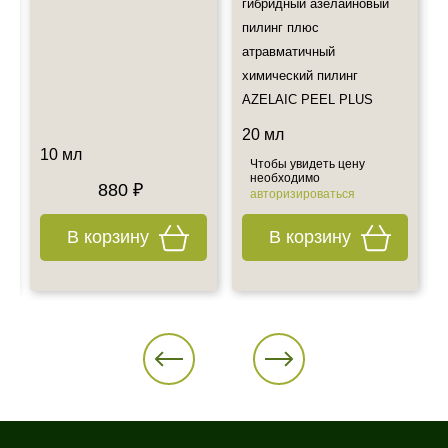
Также примите к сведению наш график работы.
гибридный азелаиновый
Все дополнительные вопросы Вы можете задать по E-mail:
пилинг плюс
info@esteticshop.ru или по телефону.
атравматичный
химический пилинг
AZELAIC PEEL PLUS
20 мл
10 мл
Чтобы увидеть цену
необходимо
880 ₽
авторизироваться
В корзину
В корзину