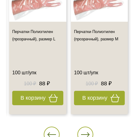
Все дополнительные вопросы Вы можете задать по E-mail:
info@esteticshop.ru или по телефону.
Перчатки Полиэтилен
Перчатки Полиэтилен
(прозрачный), размер L
(прозрачный), размер M
100 шт/упк
100 шт/упк
88 ₽
88 ₽
100 ₽
100 ₽
В корзину
В корзину