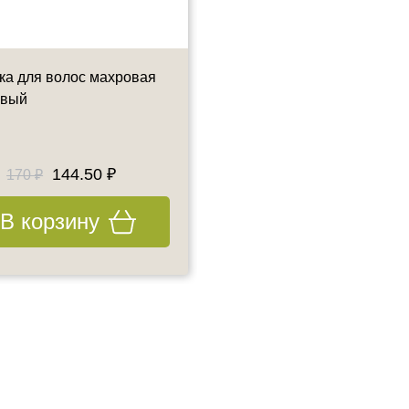
ка для волос махровая
Шапочка медицинская
овый
одноразовая, цвет: белый
100 шт
144.50 ₽
175 ₽
170 ₽
В корзину
В корзину