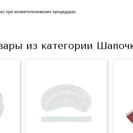
ос при косметологических процедурах.
вары из категории Шапоч
+7 (495) 640-58-89
+7 (929) 933-09-89