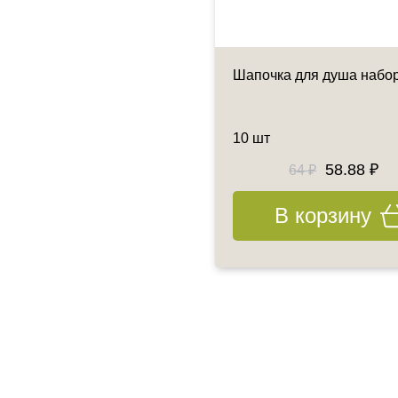
очка-шарлотка
Шапочка для душа набо
оразовая - Черный
т/упк
10 шт
184 ₽
58.88 ₽
200 ₽
64 ₽
В корзину
В корзину