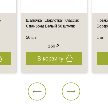
р
Шапочка "Шарлотка" Классик
Повяз
Спанбонд Белый 50 шт/упк
Борд
50 шт
1 шт
150 ₽
В корзину