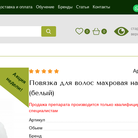
оставка и оплата
Обучение
Бренды
Статьи
Контакты
ста
0
0
вер
Ар
Акция
недели!
Повязка для волос махровая на
(белый)
Продажа препарата производится только квалифиц
специалистам
Артикул
Обьем
Бренд