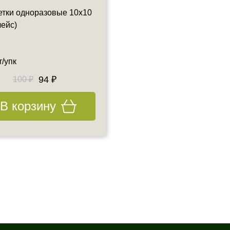
тки одноразовые 10х10
Салфетки для массажного
лейс)
кресла с отверстием (SMS
Голубой) 40х40 см
т/упк
50 шт/упк
94 ₽
90 ₽
100 ₽
100 ₽
В корзину
В корзину