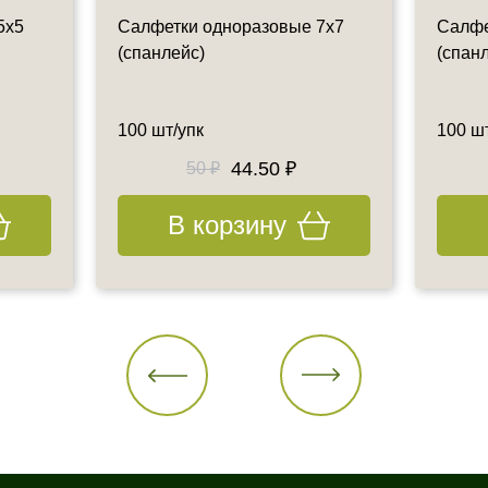
5х5
Салфетки одноразовые 7х7
Салфе
(спанлейс)
(спан
100 шт/упк
100 ш
44.50 ₽
50 ₽
В корзину