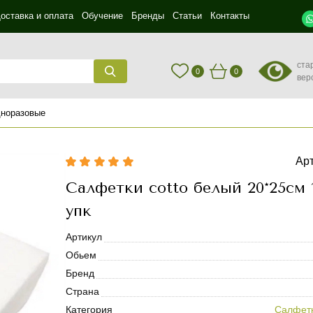
оставка и оплата
Обучение
Бренды
Статьи
Контакты
ста
0
0
вер
дноразовые
Арт
Салфетки cotto белый 20*25см 
упк
Артикул
Обьем
Бренд
Страна
Категория
Салфетк