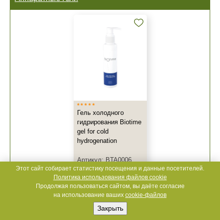
Гель холодного
гидрирования Biotime
gel for cold
hydrogenation
Артикул: BTA0006
Этот сайт собирает статистику посещения и данные посетителей.
BIOTIME
,
Россия
Политика использования файлов cookie
Продолжая пользоваться сайтом, вы даёте согласие
200 мл
на использование ваших
cookie-файлов
Чтобы увидеть цену
Закрыть
необходимо
авторизироваться