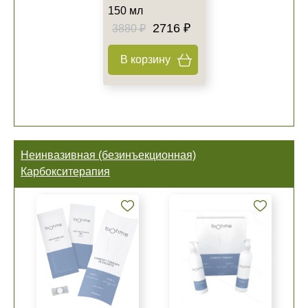
150 мл
2716 ₽
3880 ₽
В корзину
Неинвазивная (безинъекционная)
Карбокситерапия