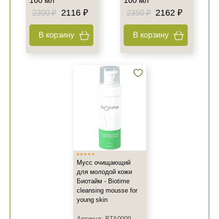
160 мл
160 мл
2116 ₽
2162 ₽
2300 ₽
2350 ₽
В корзину
В корзину
Мусс очищающий
для молодой кожи
Биотайм - Biotime
cleansing mousse for
young skin
Артикул: BTA0009