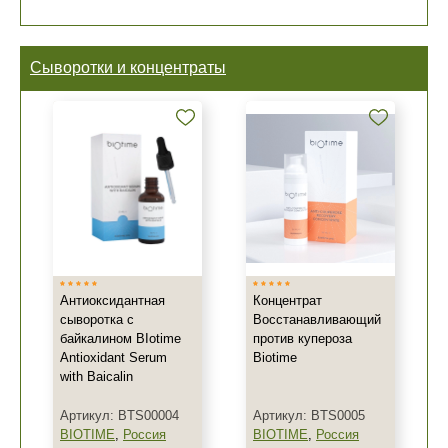
Сыворотки и концентраты
Антиоксидантная
Концентрат
сыворотка с
Восстанавливающий
байкалином BIotime
против купероза
Antioxidant Serum
Biotime
with Baicalin
Артикул: BTS00004
Артикул: BTS0005
BIOTIME
,
Россия
BIOTIME
,
Россия