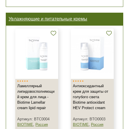
Увлажняющие и питательные кремы
Ламеллярный
Антиоксидантный
липидовосполняющи
крем для защиты от
й крем для лица -
голубого света
Biotime Lamellar
Biotime antioxidant
cream lipid repair
HEV Protect cream
Артикул: BTC0004
Артикул: BTO0003
BIOTIME
,
Россия
BIOTIME
,
Россия