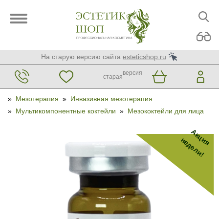
На старую версию сайта
esteticshop.ru
версия
старая
»
Мезотерапия
»
Инвазивная мезотерапия
»
Мультикомпонентные коктейли
»
Мезококтейли для лица
Акция
недели!