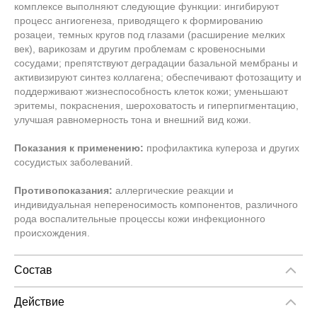
комплексе выполняют следующие функции: ингибируют
процесс ангиогенеза, приводящего к формированию
розацеи, темных кругов под глазами (расширение мелких
век), варикозам и другим проблемам с кровеносными
сосудами; препятствуют деградации базальной мембраны и
активизируют синтез коллагена; обеспечивают фотозащиту и
поддерживают жизнеспособность клеток кожи; уменьшают
эритемы, покраснения, шероховатость и гиперпигментацию,
улучшая равномерность тона и внешний вид кожи.
Показания к применению:
профилактика купероза и других
сосудистых заболеваний.
Противопоказания:
аллергические реакции и
индивидуальная непереносимость компонентов, различного
рода воспалительные процессы кожи инфекционного
происхождения.
Состав
Состав:
экстракт водоросли chlorella vulgaris,
специализированный тетрапептид, β‐эсцин, рутин.
Действие