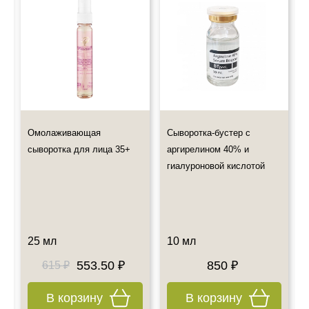
посылки на сайте почтовой компании.
свободные радикалы, блокирует цепной механизм
Мы не предлагаем к дистанционной продаже лекарственные
окисления.
препараты, но Вы по-прежнему можете оформить их
самовывоз
Также примите к сведению наш график работы.
Все дополнительные вопросы Вы можете задать по E-mail:
info@esteticshop.ru или по телефону.
Омолаживающая
Сыворотка-бустер с
сыворотка для лица 35+
аргирелином 40% и
гиалуроновой кислотой
25 мл
10 мл
553.50 ₽
850 ₽
615 ₽
В корзину
В корзину