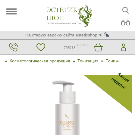
На старую версию сайта
esteticshop.ru
версия
старая
»
Косметологическая продукция
»
Тонизация
»
Тоники
Акция
недели!