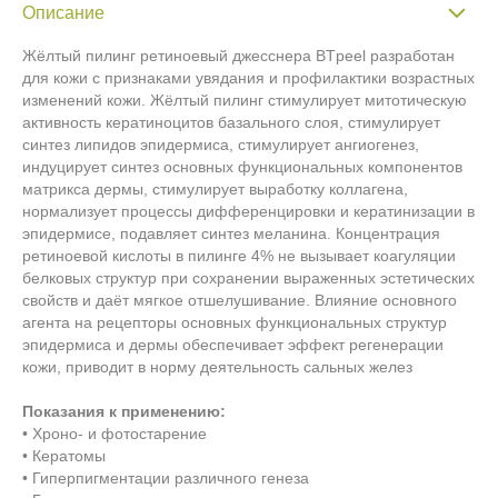
Описание
Жёлтый пилинг ретиноевый джесснера BTpeel разработан
для кожи с признаками увядания и профилактики возрастных
изменений кожи. Жёлтый пилинг стимулирует митотическую
активность кератиноцитов базального слоя, стимулирует
синтез липидов эпидермиса, стимулирует ангиогенез,
индуцирует синтез основных функциональных компонентов
матрикса дермы, стимулирует выработку коллагена,
нормализует процессы дифференцировки и кератинизации в
эпидермисе, подавляет синтез меланина. Концентрация
ретиноевой кислоты в пилинге 4% не вызывает коагуляции
белковых структур при сохранении выраженных эстетических
свойств и даёт мягкое отшелушивание. Влияние основного
агента на рецепторы основных функциональных структур
эпидермиса и дермы обеспечивает эффект регенерации
кожи, приводит в норму деятельность сальных желез
Показания к применению:
• Хроно- и фотостарение
• Кератомы
• Гиперпигментации различного генеза