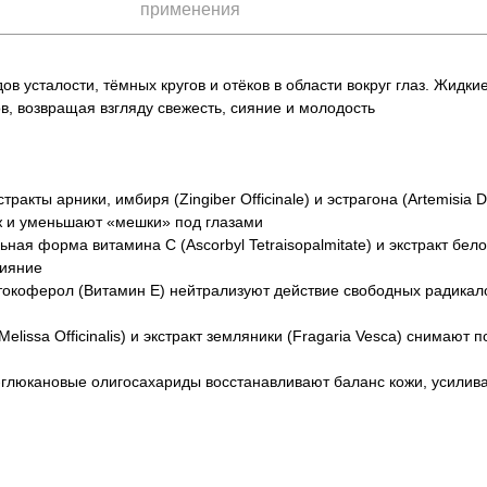
применения
в усталости, тёмных кругов и отёков в области вокруг глаз. Жид
, возвращая взгляду свежесть, сияние и молодость
тракты арники, имбиря (Zingiber Officinale) и эстрагона (Artemisia
 и уменьшают «мешки» под глазами
ьная форма витамина С (Ascorbyl Tetraisopalmitate) и экстракт бел
сияние
 токоферол (Витамин Е) нейтрализуют действие свободных радикал
elissa Officinalis) и экстракт земляники (Fragaria Vesca) снимаю
+7 (495) 640-58-89
-глюкановые олигосахариды восстанавливают баланс кожи, усилива
+7 (929) 933-09-89