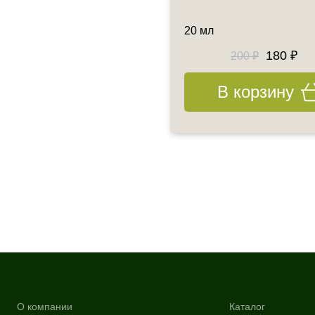
ара
20 мл
1219.75 ₽
180 ₽
1435 ₽
200 ₽
В корзину
В корзину
О компании
Каталог