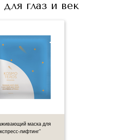
для глаз и век
живающий маска для
Маска-гель для глаз проти
Экспресс-лифтинг"
морщин