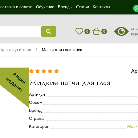
оставка и оплата
Обучение
Бренды
Статьи
Контакты
ста
0
0
вер
 для лица и тела
Маски для глаз и век
Ар
Акция
недели!
Жидкие патчи для глаз
Артикул
Обьем
Бренд
Страна
Категория
Маски