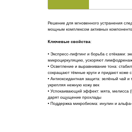
Решение для мгновенного устранения следо
мощным комплексом активных компонентов
Ключевые свойства
:
• Экспресс-лифтинг и борьба с отёками: экс
микроциркуляцию, ускоряют лимфодренаж
• Осветление и выравнивание тона: стабил
сокращают тёмные круги и придают коже 
• Антиоксидантная защита: зелёный чай и
укрепляя нежную кожу век
• Успокаивающий эффект: мята, мелисса (M
дарят ощущение прохлады
• Поддержка микробиома: инулин и альфа