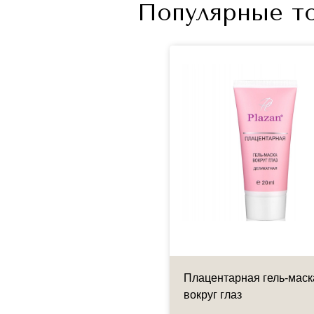
Популярные то
лаживающие патчи для
Плацентарная гель-маск
з с микроиглами
вокруг глаз