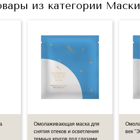
вары из категории Маски 
а
Омолаживающая маска для
Омола
снятия отеков и осветления
век "
темных кругов под глазами