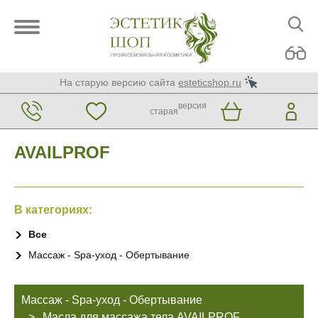
На старую версию сайта
esteticshop.ru
версия
старая
AVAILPROF
В категориях:
Все
Массаж - Spa-уход - Обертывание
Массаж - Spa-уход - Обертывание
Масла для массажа тела AVAILPROF