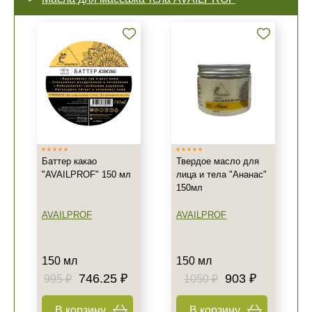
Баттер какао
Твердое масло для
"AVAILPROF" 150 мл
лица и тела "Ананас"
150мл
AVAILPROF
AVAILPROF
150 мл
150 мл
746.25 ₽
903 ₽
995 ₽
1050 ₽
В корзину
В корзину