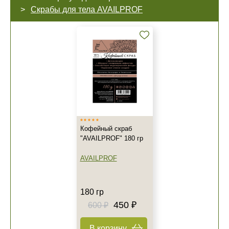
Скрабы для тела AVAILPROF
Кофейный скраб
"AVAILPROF" 180 гр
AVAILPROF
180 гр
450 ₽
600 ₽
В корзину