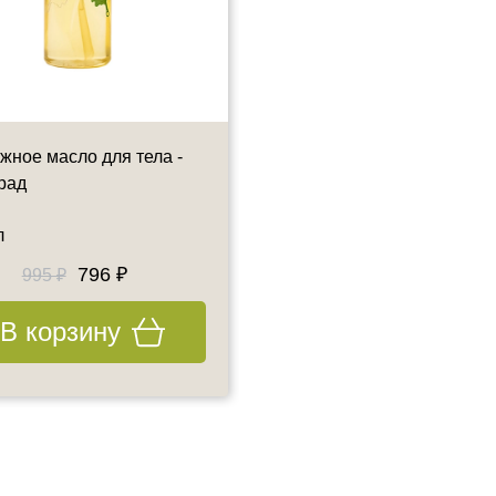
жное масло для тела -
Массажное масло для тела
рад
Амаретто
л
350 мл
796 ₽
796 ₽
995 ₽
995 ₽
В корзину
В корзину