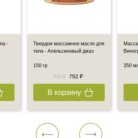
ла -
Твердое массажное масло для
Масса
тела - Апельсиновый джаз
Виног
150 гр
350 м
752 ₽
940 ₽
В корзину