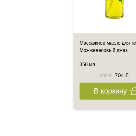
рдое массажное масло для
Массажное масло для те
 - Виноград
Можжевеловый джаз
гр
350 мл
824 ₽
704 ₽
1030 ₽
880 ₽
В корзину
В корзину