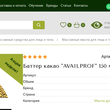
оставка и оплата
Обучение
Бренды
Статьи
Контакты
ста
0
0
вер
ссажные средства для лица и тела
Массажные масла для лица и т
Арти
Акция
недели!
Баттер какао "AVAILPROF" 150 
Артикул
Обьем
Бренд
Страна
Категория
Масла дл