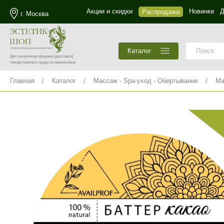
Акции и скидки
Новинки
Д
Распродажа
г. Москва
Каталог
Дистанционная продажа
(доставка)
лекарственных средств невозможна
Главная
Каталог
Массаж - Spa-уход - Обертывание
Ма