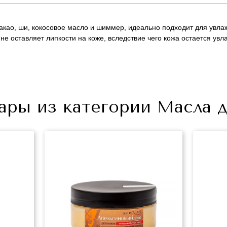
акао, ши, кокосовое масло и шиммер, идеально подходит для увлаж
 не оставляет липкости на коже, вследствие чего кожа остается ув
+7 (495) 640-58-89
ары из категории Масла д
+7 (929) 933-09-89