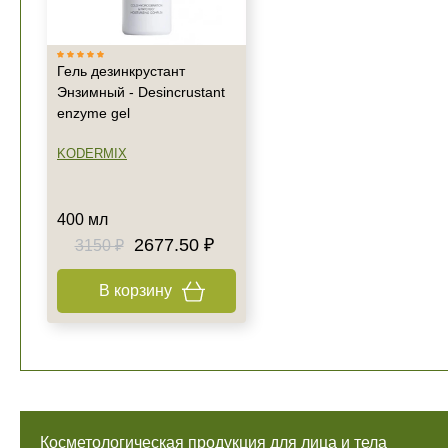
Гель дезинкрустант
Энзимный - Desincrustant
enzyme gel
KODERMIX
400 мл
2677.50 ₽
3150 ₽
В корзину
Косметологическая продукция для лица и тела