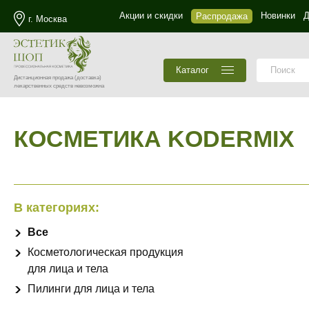
Акции и скидки
Новинки
Д
Распродажа
г. Москва
Каталог
Дистанционная продажа
(доставка)
лекарственных средств невозможна
КОСМЕТИКА KODERMIX
В категориях:
Все
Косметологическая продукция
для лица и тела
Пилинги для лица и тела