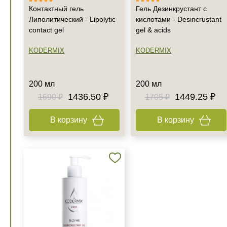
Контактный гель
Гель Дезинкрустант с
Липолитический - Lipolytic
кислотами - Desincrustant
contact gel
gel & acids
KODERMIX
KODERMIX
200 мл
200 мл
1436.50 ₽
1449.25 ₽
1690 ₽
1705 ₽
В корзину
В корзину