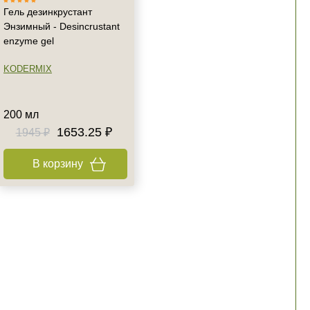
Гель дезинкрустант
Энзимный - Desincrustant
enzyme gel
KODERMIX
200 мл
1653.25 ₽
1945 ₽
В корзину