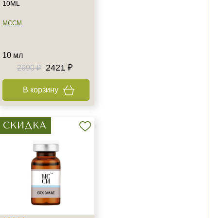
10ML
MCCM
10 мл
2421 ₽
2690 ₽
В корзину
СКИДКА