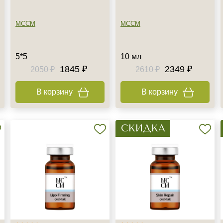
MCCM
MCCM
5*5
10 мл
1845 ₽
2349 ₽
2050 ₽
2610 ₽
+7 (495) 640-58-89
В корзину
В корзину
+7 (929) 933-09-89
СКИДКА