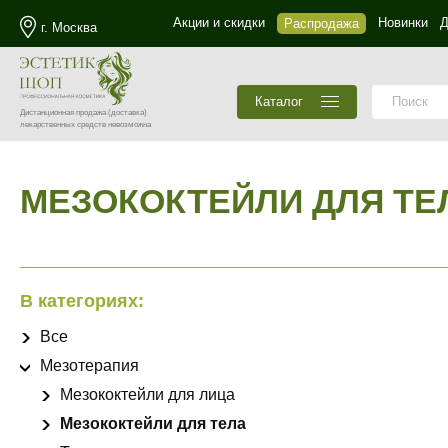
Акции и скидки
Новинки
Д
Распродажа
г. Москва
Каталог
Дистанционная продажа
(доставка)
лекарственных средств невозможна
МЕЗОКОКТЕЙЛИ ДЛЯ ТЕ
В категориях:
Все
Мезотерапия
Мезококтейли для лица
Мезококтейли для тела