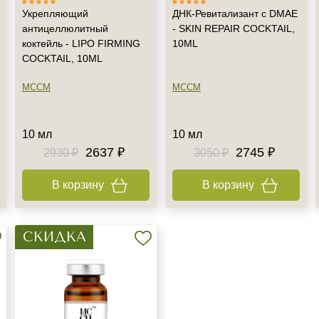
Укрепляющий
ДНК-Ревитализант с DMAE
антицеллюлитный
- SKIN REPAIR COCKTAIL,
коктейль - LIPO FIRMING
10ML
COCKTAIL, 10ML
MCCM
MCCM
10 мл
10 мл
2637 ₽
2745 ₽
2930 ₽
3050 ₽
В корзину
В корзину
СКИДКА