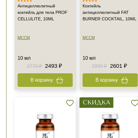
Антицеллюлитный
Коктейль
коктейль для тела PROF
антицеллюлитный FAT
CELLULITE, 10ML
BURNER COCKTAIL, 10ML
MCCM
MCCM
10 мл
10 мл
2493 ₽
2601 ₽
2770 ₽
2890 ₽
В корзину
В корзину
СКИДКА