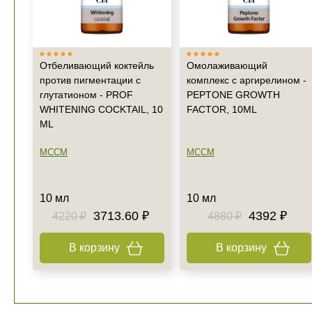
Отбеливающий коктейль
Омолаживающий
против пигментации с
комплекс с аргирелином -
глутатионом - PROF
PEPTONE GROWTH
WHITENING COCKTAIL, 10
FACTOR, 10ML
ML
MCCM
MCCM
10 мл
10 мл
3713.60 ₽
4392 ₽
4220 ₽
4880 ₽
В корзину
В корзину