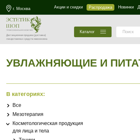
Акции и скидки
Новинки
Д
Распродажа
г. Москва
Каталог
Дистанционная продажа
(доставка)
лекарственных средств невозможна
УВЛАЖНЯЮЩИЕ И ПИТА
В категориях:
Все
Мезотерапия
Косметологическая продукция
для лица и тела
Тоники