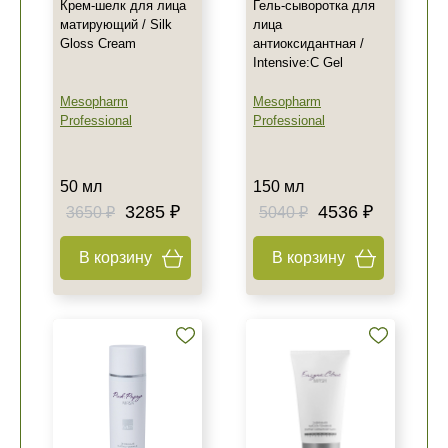
Крем-шелк для лица
Гель-сыворотка для
матирующий / Silk
лица
Gloss Cream
антиоксидантная /
Intensive:C Gel
Mesopharm
Mesopharm
Professional
Professional
50 мл
150 мл
3285 ₽
4536 ₽
3650 ₽
5040 ₽
В корзину
В корзину
+7 (495) 640-58-89
+7 (929) 933-09-89