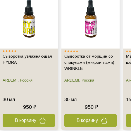
Сыворотка увлажняющая
Сыворотка от морщин со
Ма
HYDRA
спикулами (микроиглами)
ше
WRINKLE
ARDEMI
,
Россия
ARDEMI
,
Россия
AR
30 мл
30 мл
15
950 ₽
950 ₽
В корзину
В корзину