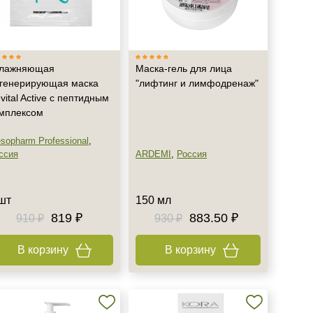
влажняющая
Маска-гель для лица
генерирующая маска
"лифтинг и лимфодренаж"
vital Active с пептидным
мплексом
sopharm Professional
,
ссия
ARDEMI
,
Россия
шт
150 мл
819 ₽
883.50 ₽
910 ₽
930 ₽
В корзину
В корзину