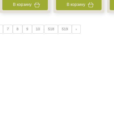
В корзину
В корзину
7
8
9
10
518
519
›