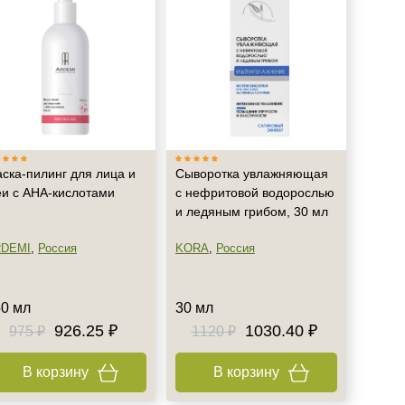
ска-пилинг для лица и
Сыворотка увлажняющая
и с АНА-кислотами
с нефритовой водорослью
и ледяным грибом, 30 мл
DEMI
,
Россия
KORA
,
Россия
0 мл
30 мл
926.25 ₽
1030.40 ₽
975 ₽
1120 ₽
В корзину
В корзину