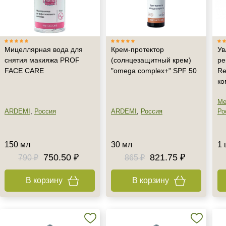
Мицеллярная вода для
Крем-протектор
У
снятия макияжа PROF
(солнцезащитный крем)
ре
FACE CARE
"omega complex+" SPF 50
Re
ко
Me
ARDEMI
,
Россия
ARDEMI
,
Россия
Ро
150 мл
30 мл
1 
750.50 ₽
821.75 ₽
790 ₽
865 ₽
В корзину
В корзину