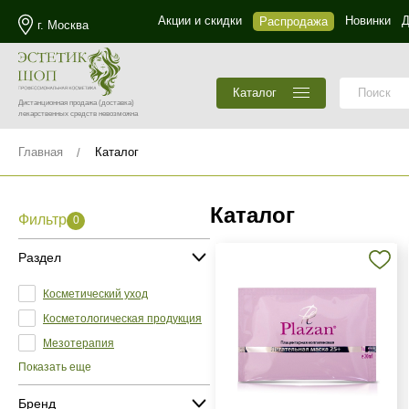
Акции и скидки
Новинки
Д
Распродажа
г. Москва
Каталог
Дистанционная продажа
(доставка)
лекарственных средств невозможна
Главная
Каталог
Каталог
Фильтр
0
Раздел
Косметический уход
Косметологическая продукция
Мезотерапия
Показать еще
Бренд