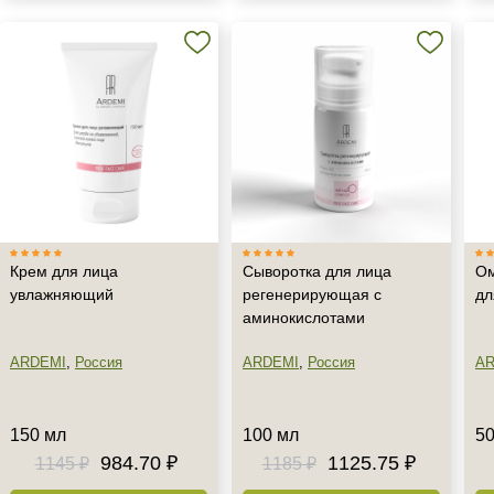
Крем для лица
Сыворотка для лица
Ом
увлажняющий
регенерирующая с
дл
аминокислотами
ARDEMI
,
Россия
ARDEMI
,
Россия
AR
Не показывать предложение о консультации
+7 (495) 640-58-89
+7 (929) 933-09-89
150 мл
100 мл
50
984.70 ₽
1125.75 ₽
1145 ₽
1185 ₽