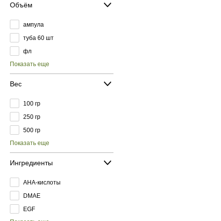
Объём
ампула
туба 60 шт
фл
Показать еще
Вес
100 гр
250 гр
500 гр
Показать еще
Ингредиенты
AHA-кислоты
DMAE
EGF