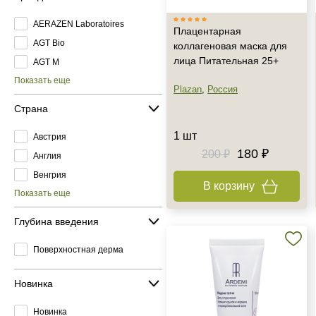
AERAZEN Laboratoires
Плацентарная
AGT Bio
коллагеновая маска для
лица Питательная 25+
AGT M
Показать еще
Plazan
,
Россия
Страна
1 шт
Австрия
180 ₽
200 ₽
Англия
Венгрия
В корзину
Показать еще
Глубина введения
Поверхностная дерма
Новинка
Новинка