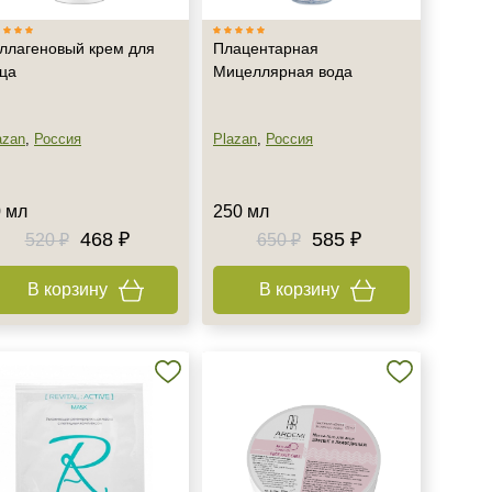
ллагеновый крем для
Плацентарная
ца
Мицеллярная вода
azan
,
Россия
Plazan
,
Россия
 мл
250 мл
468 ₽
585 ₽
520 ₽
650 ₽
В корзину
В корзину