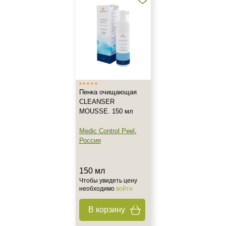
Действие
Восстановление
Матирование
Обновление
Показать еще
Пенка очищающая
Назначение против
CLEANSER
MOUSSE. 150 мл
Акне
Воспаление
Medic Control Peel
,
Россия
Гиперкератоз
Показать еще
150 мл
Результат
Чтобы увидеть цену
необходимо
войти
Гладкость
В корзину
Обновление клеток
Ровный тон