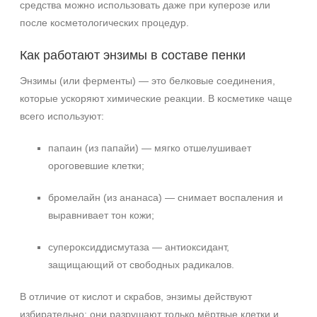
средства можно использовать даже при куперозе или
Время применения
после косметологических процедур.
Ежедневный
Как работают энзимы в составе пенки
Энзимы (или ферменты) — это белковые соединения,
которые ускоряют химические реакции. В косметике чаще
всего используют:
папаин (из папайи) — мягко отшелушивает
ороговевшие клетки;
бромелайн (из ананаса) — снимает воспаления и
выравнивает тон кожи;
супероксиддисмутаза — антиоксидант,
защищающий от свободных радикалов.
В отличие от кислот и скрабов, энзимы действуют
избирательно: они разрушают только мёртвые клетки и