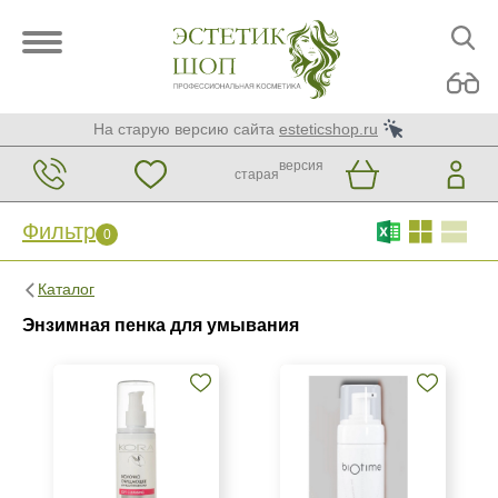
На старую версию сайта
esteticshop.ru
версия
старая
Фильтр
0
Фильтр
0
Каталог
Бренд
Энзимная пенка для умывания
BIOTIME
KORA Phytocosmetics
Medic Control Peel
Страна