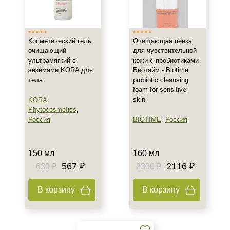
Россия
Тип товара
Косметический гель
Очищающая пенка
Гель
очищающий
для чувствительной
ультрамягкий с
кожи с пробиотиками
Пенка
энзимами KORA для
Биотайм - Biotime
тела
probiotic cleansing
Класс косметики
foam for sensitive
skin
KORA
Домашняя
Phytocosmetics
,
Россия
BIOTIME
,
Россия
Профессиональная
Тип кожи
150 мл
160 мл
567 ₽
2116 ₽
630 ₽
2300 ₽
Все типы кожи
Чувствительная
В корзину
В корзину
Возраст
Любой возраст (от 18 лет)