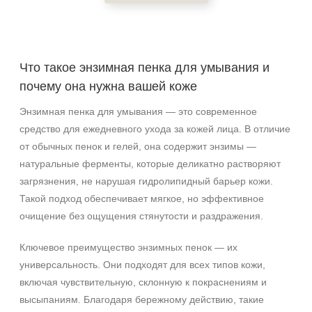
Область применения
Декольте
Что такое энзимная пенка для умывания и
Лицо
почему она нужна вашей коже
Шея
Энзимная пенка для умывания — это современное
Объём
средство для ежедневного ухода за кожей лица. В отличие
от обычных пенок и гелей, она содержит энзимы —
60 мл
натуральные ферменты, которые деликатно растворяют
150 мл
загрязнения, не нарушая гидролипидный барьер кожи.
160 мл
Такой подход обеспечивает мягкое, но эффективное
очищение без ощущения стянутости и раздражения.
Ингредиенты
Ключевое преимущество энзимных пенок — их
Глицерин
универсальность. Они подходят для всех типов кожи,
Лактобактерии
включая чувствительную, склонную к покраснениям и
Мочевина
высыпаниям. Благодаря бережному действию, такие
Показать еще