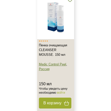
Действие
Восстановление
Матирование
Обновление
Показать еще
Пенка очищающая
Назначение против
CLEANSER
MOUSSE. 150 мл
Акне
Воспаление
Medic Control Peel
,
Россия
Гиперкератоз
Показать еще
150 мл
Результат
Чтобы увидеть цену
необходимо
войти
Гладкость
В корзину
Обновление клеток
Ровный тон