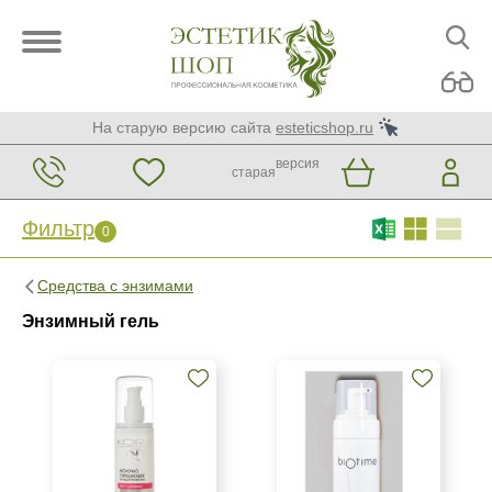
На старую версию сайта
esteticshop.ru
версия
старая
Фильтр
0
Фильтр
0
Средства с энзимами
Бренд
Энзимный гель
BIOTIME
KORA Phytocosmetics
Medic Control Peel
Страна