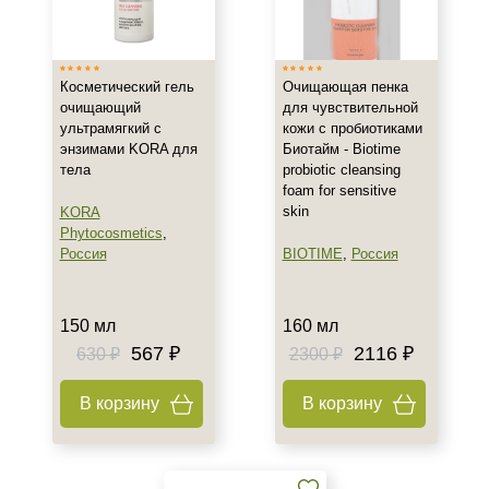
Россия
Тип товара
Косметический гель
Очищающая пенка
Гель
очищающий
для чувствительной
ультрамягкий с
кожи с пробиотиками
Пенка
энзимами KORA для
Биотайм - Biotime
тела
probiotic cleansing
Класс косметики
foam for sensitive
skin
KORA
Домашняя
Phytocosmetics
,
Россия
BIOTIME
,
Россия
Профессиональная
Тип кожи
150 мл
160 мл
567 ₽
2116 ₽
630 ₽
2300 ₽
Все типы кожи
Чувствительная
В корзину
В корзину
Возраст
Любой возраст (от 18 лет)