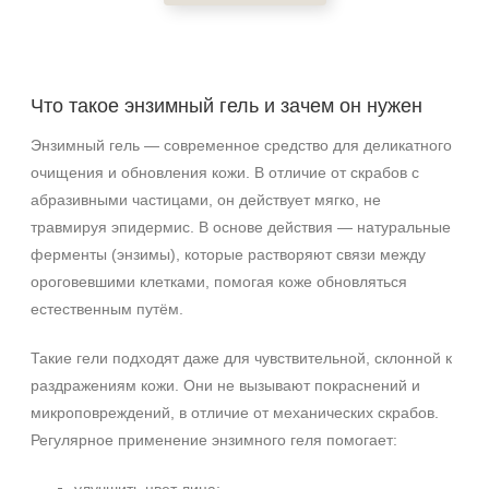
Область применения
Декольте
Что такое энзимный гель и зачем он нужен
Лицо
Энзимный гель — современное средство для деликатного
Шея
очищения и обновления кожи. В отличие от скрабов с
Объём
абразивными частицами, он действует мягко, не
травмируя эпидермис. В основе действия — натуральные
60 мл
ферменты (энзимы), которые растворяют связи между
150 мл
ороговевшими клетками, помогая коже обновляться
160 мл
естественным путём.
Ингредиенты
Такие гели подходят даже для чувствительной, склонной к
раздражениям кожи. Они не вызывают покраснений и
Глицерин
микроповреждений, в отличие от механических скрабов.
Лактобактерии
Регулярное применение энзимного геля помогает:
Мочевина
Показать еще