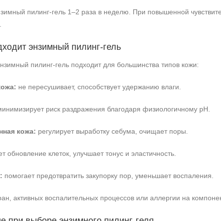
зимный пилинг‑гель 1–2 раза в неделю. При повышенной чувствите
+7 (495) 640-58-89
.
+7 (929) 933-09-89
дходит энзимный пилинг‑гель
нзимный пилинг‑гель подходит для большинства типов кожи:
кожа:
не пересушивает, способствует удержанию влаги.
инимизирует риск раздражения благодаря физиологичному pH.
нная кожа:
регулирует выработку себума, очищает поры.
т обновление клеток, улучшает тонус и эластичность.
:
помогает предотвратить закупорку пор, уменьшает воспаления.
ан, активных воспалительных процессов или аллергии на компонен
ие при выборе энзимного пилинг‑геля