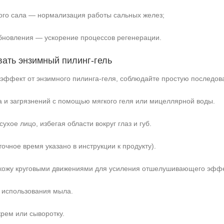
ого сала — нормализация работы сальных желез;
бновления — ускорение процессов регенерации.
вать энзимный пилинг‑гель
эффект от энзимного пилинга‑геля, соблюдайте простую последова
а и загрязнений с помощью мягкого геля или мицеллярной воды.
ухое лицо, избегая области вокруг глаз и губ.
точное время указано в инструкции к продукту).
 кожу круговыми движениями для усиления отшелушивающего эффе
 использования мыла.
рем или сыворотку.