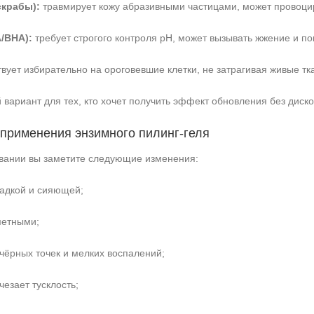
скрабы):
травмирует кожу абразивными частицами, может провоци
/BHA):
требует строгого контроля pH, может вызывать жжение и по
вует избирательно на ороговевшие клетки, не затрагивая живые тк
вариант для тех, кто хочет получить эффект обновления без диск
 применения энзимного пилинг‑геля
вании вы заметите следующие изменения:
ладкой и сияющей;
метными;
чёрных точек и мелких воспалений;
чезает тусклость;