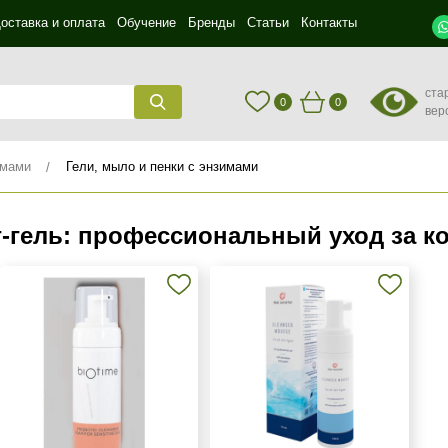
оставка и оплата
Обучение
Бренды
Статьи
Контакты
ста
0
0
вер
имами
Гели, мыло и пенки с энзимами
‑гель: профессиональный уход за к