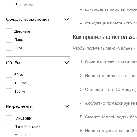
Ровный тон
контроль выработки кожн
Область применения
стимуляция клеточного о
Декольте
Как правильно использо
Лицо
Чтобы получить максимальный 
Шея
Очистите кожу от макияж
Объём
60 мл
Нанесите пилинг‑гель на с
150 мл
Оставьте на 5–10 минут (
160 мл
Аккуратно помассируйте
Ингредиенты
Смойте тёплой водой без
Глицерин
Лактобактерии
Нанесите увлажняющий к
Мочевина