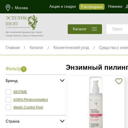
Акции и скидки
Новинки
Д
Распродажа
г. Москва
Каталог
Дистанционная продажа
(доставка)
лекарственных средств невозможна
Главная
Каталог
Косметический уход
Средства с энз
Энзимный пилинг
Фильтр
0
Бренд
BIOTIME
KORA Phytocosmetics
Medic Control Peel
Страна