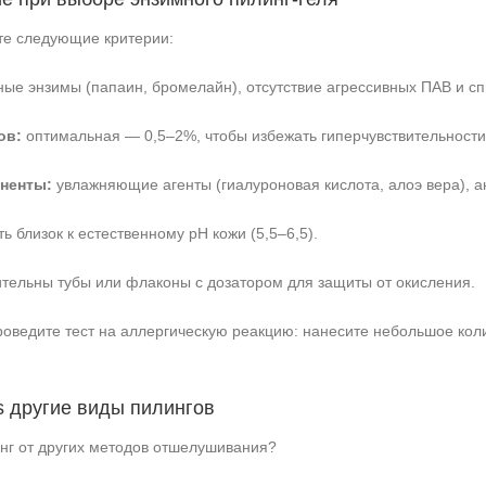
те следующие критерии:
ые энзимы (папаин, бромелайн), отсутствие агрессивных ПАВ и сп
ов:
оптимальная — 0,5–2%, чтобы избежать гиперчувствительности
ненты:
увлажняющие агенты (гиалуроновая кислота, алоэ вера), а
 близок к естественному pH кожи (5,5–6,5).
тельны тубы или флаконы с дозатором для защиты от окисления.
едите тест на аллергическую реакцию: нанесите небольшое количе
s другие виды пилингов
нг от других методов отшелушивания?