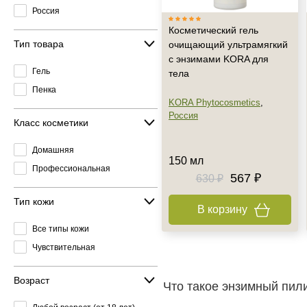
Россия
Косметический гель
Тип товара
очищающий ультрамягкий
с энзимами KORA для
Гель
тела
Пенка
KORA Phytocosmetics
,
Россия
Класс косметики
Домашняя
150 мл
Профессиональная
567 ₽
630 ₽
Тип кожи
В корзину
Все типы кожи
Чувствительная
Возраст
Что такое энзимный пили