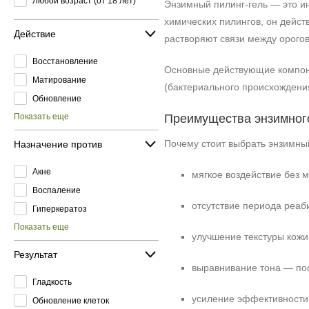
Любой возраст (от 18 лет)
Энзимный пилинг‑гель — это ин
химических пилингов, он дейст
Действие
растворяют связи между орого
Восстановление
Основные действующие компоне
Матирование
(бактериального происхождения
Обновление
Показать еще
Преимущества энзимного
Почему стоит выбрать энзимный
Назначение против
Акне
мягкое воздействие без 
Воспаление
отсутствие периода реаб
Гиперкератоз
Показать еще
улучшение текстуры кож
Результат
выравнивание тона — пос
Гладкость
усиление эффективности
Обновление клеток