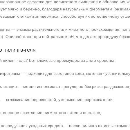
новационное средство для деликатного очищения и обновления ко
вует мягко и бережно, благодаря натуральным ферментам (энзимам
вевшими клетками эпидермиса, способствуя их естественному отш
нты — энзимы растительного или животного происхождения: папаин
). Они работают при нейтральном pH, что делает процедуру безоп
 пилинга‑геля
 пилинг‑гель? Вот ключевые преимущества этого средства:
микротравм — подходит для всех типов кожи, включая чувствительн
илитации — можно использовать регулярно без риска раздражения
и — сглаживание неровностей, уменьшение шероховатости;
тепенное осветление пигментных пятен и постакне;
 последующих уходовых средств — после пилинга активные компон