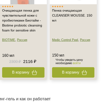
Очищающая пенка для
Пенка очищающая
чувствительной кожи с
CLEANSER MOUSSE. 150
пробиотиками Биотайм -
мл
Biotime probiotic cleansing
foam for sensitive skin
BIOTIME
,
Россия
Medic Control Peel
,
Россия
150 мл
160 мл
Чтобы увидеть цену
2116 ₽
2300 ₽
необходимо
войти
В корзину
В корзину
нг‑гель и как он работает