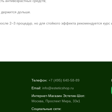
ть антивозрастных средств;
 держится дольше.
осле 2–3 процедур, но для стойкого эффекта рекомендуется курс и
Телефон:
+7 (495) 640-58-89
Email:
info@esteticshop.ru
Интернет-Магазин Эстетик-Шоп:
Москва, Проспект Мира, 33к1
Социальные сети: