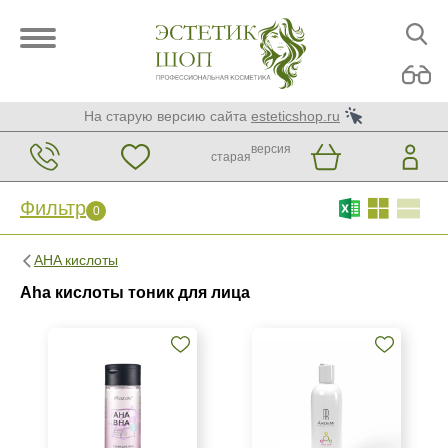
На старую версию сайта
esteticshop.ru
версия
старая
Фильтр
0
Фильтр
0
AHA кислоты
Бренд
Aha кислоты тоник для лица
ARDEMI
Plazan
Страна
Россия