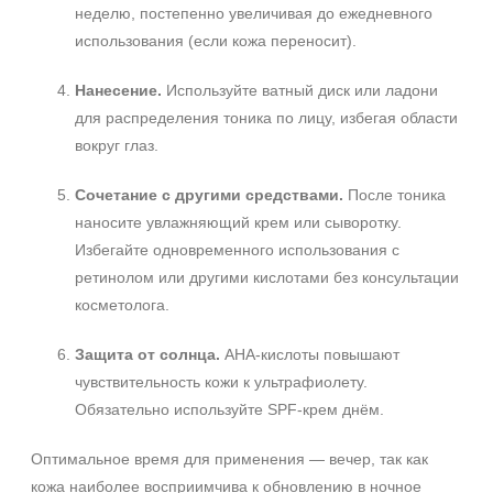
неделю, постепенно увеличивая до ежедневного
Не показывать предложение о консультации
использования (если кожа переносит).
+7 (495) 640-58-89
+7 (929) 933-09-89
Нанесение.
Используйте ватный диск или ладони
для распределения тоника по лицу, избегая области
вокруг глаз.
Сочетание с другими средствами.
После тоника
наносите увлажняющий крем или сыворотку.
Избегайте одновременного использования с
ретинолом или другими кислотами без консультации
косметолога.
Защита от солнца.
AHA‑кислоты повышают
чувствительность кожи к ультрафиолету.
Обязательно используйте SPF‑крем днём.
Оптимальное время для применения — вечер, так как
кожа наиболее восприимчива к обновлению в ночное