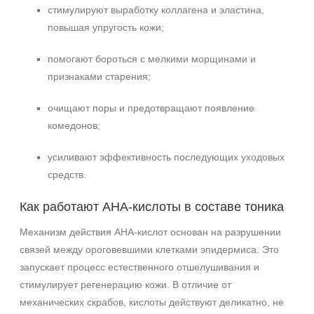
Сияние
стимулируют выработку коллагена и эластина,
повышая упругость кожи;
Область применения
помогают бороться с мелкими морщинами и
Декольте
признаками старения;
Лицо
Шея
очищают поры и предотвращают появление
комедонов;
Объём
усиливают эффективность последующих уходовых
150 мл
средств.
300 мл
Как работают AHA‑кислоты в составе тоника
Ингредиенты
Механизм действия AHA‑кислот основан на разрушении
Миндальная кислота
связей между ороговевшими клетками эпидермиса. Это
Молочная кислота
запускает процесс естественного отшелушивания и
Пантенол
стимулирует регенерацию кожи. В отличие от
Показать еще
механических скрабов, кислоты действуют деликатно, не