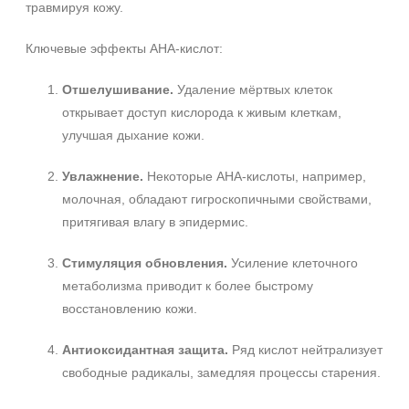
травмируя кожу.
Время применения
Ключевые эффекты AHA‑кислот:
Вечер
Отшелушивание.
Удаление мёртвых клеток
открывает доступ кислорода к живым клеткам,
улучшая дыхание кожи.
Увлажнение.
Некоторые AHA‑кислоты, например,
молочная, обладают гигроскопичными свойствами,
притягивая влагу в эпидермис.
Стимуляция обновления.
Усиление клеточного
метаболизма приводит к более быстрому
восстановлению кожи.
Антиоксидантная защита.
Ряд кислот нейтрализует
свободные радикалы, замедляя процессы старения.