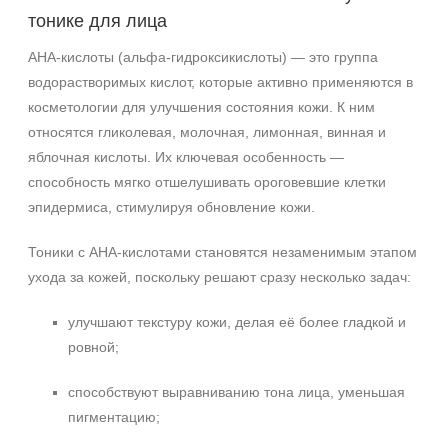
После 20
тонике для лица
Действие
AHA‑кислоты (альфа‑гидроксикислоты) — это группа
водорастворимых кислот, которые активно применяются в
Восстановление
косметологии для улучшения состояния кожи. К ним
Матирование
относятся гликолевая, молочная, лимонная, винная и
Осветление
яблочная кислоты. Их ключевая особенность —
Показать еще
способность мягко отшелушивать ороговевшие клетки
эпидермиса, стимулируя обновление кожи.
Назначение против
Акне
Тоники с AHA‑кислотами становятся незаменимым этапом
ухода за кожей, поскольку решают сразу несколько задач:
Воспаление
Гиперкератоз
улучшают текстуру кожи, делая её более гладкой и
Показать еще
ровной;
Результат
способствуют выравниванию тона лица, уменьшая
Обновление клеток
пигментацию;
Ровный тон