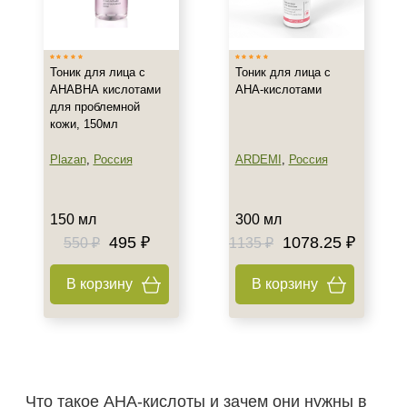
Тип товара
Тоник
Тоник для лица с
Тоник для лица с
АНАВНА кислотами
АНА-кислотами
для проблемной
Класс косметики
кожи, 150мл
Домашняя
Plazan
,
Россия
ARDEMI
,
Россия
Профессиональная
Тип кожи
150 мл
300 мл
495 ₽
1078.25 ₽
550 ₽
1135 ₽
Все типы кожи
Жирная
В корзину
В корзину
Комбинированная
Показать еще
Возраст
Любой возраст (от 18 лет)
Что такое AHA‑кислоты и зачем они нужны в