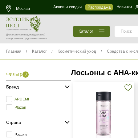
Акции и скидки
Новинки
Д
Распродажа
г. Москва
Каталог
Дистанционная продажа
(доставка)
лекарственных средств невозможна
Главная
Каталог
Косметический уход
Средства с кис
Лосьоны с AHA‑к
Фильтр
0
Бренд
ARDEMI
Plazan
Страна
Россия