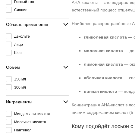
Ровный тон
AHA‑кислоты — это водораство
естественный процесс отшелуши
Сияние
Наиболее распространённые AH
Область применения
Декольте
гликолевая кислота
— о
Лицо
молочная кислота
— дел
Шея
лимонная кислота
— ока
Объём
яблочная кислота
— спо
150 мл
300 мл
винная кислота
— поддер
Ингредиенты
Концентрация AHA‑кислот в лос
низким содержанием кислот (5
Миндальная кислота
Молочная кислота
Кому подойдёт лосьон с
Пантенол