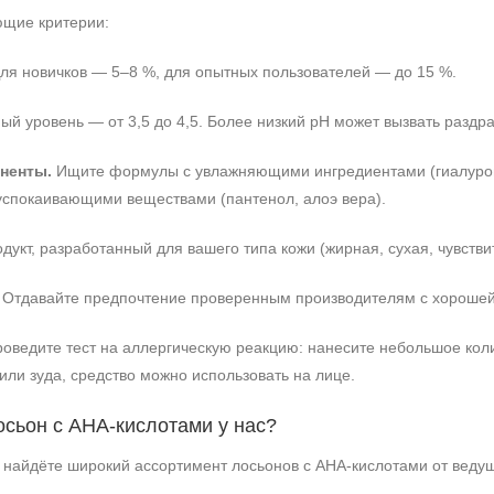
ющие критерии:
ля новичков — 5–8 %, для опытных пользователей — до 15 %.
й уровень — от 3,5 до 4,5. Более низкий pH может вызвать раздр
ненты.
Ищите формулы с увлажняющими ингредиентами (гиалуроно
и успокаивающими веществами (пантенол, алоэ вера).
укт, разработанный для вашего типа кожи (жирная, сухая, чувстви
Отдавайте предпочтение проверенным производителям с хорошей 
едите тест на аллергическую реакцию: нанесите небольшое колич
или зуда, средство можно использовать на лице.
осьон с AHA‑кислотами у нас?
 найдёте широкий ассортимент лосьонов с AHA‑кислотами от веду