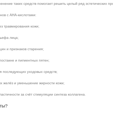
менение таких средств помогает решить целый ряд эстетических пр
нов с AHA‑кислотами:
ез травмирования кожи;
льефа лица;
ин и признаков старения;
остакне и пигментных пятен;
я последующих уходовых средств;
х желёз и уменьшение жирности кожи;
астичности за счёт стимуляции синтеза коллагена.
оты?