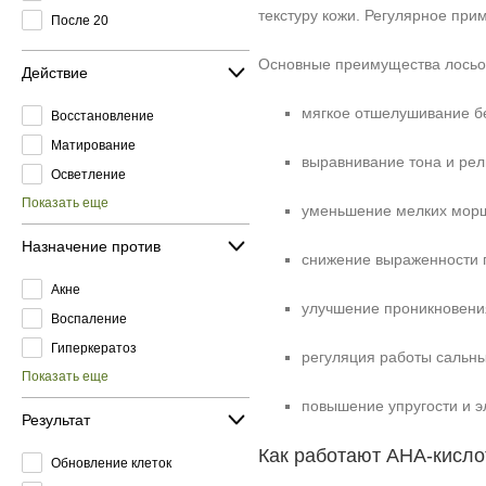
текстуру кожи. Регулярное при
После 20
Основные преимущества лосьо
Действие
мягкое отшелушивание б
Восстановление
Матирование
выравнивание тона и ре
Осветление
Показать еще
уменьшение мелких морщ
Назначение против
снижение выраженности п
Акне
улучшение проникновени
Воспаление
Гиперкератоз
регуляция работы сальны
Показать еще
повышение упругости и эл
Результат
Как работают AHA‑кисл
Обновление клеток