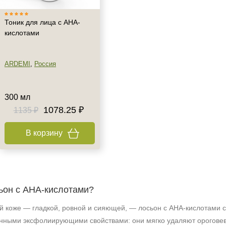
Тоник для лица с АНА-
кислотами
ARDEMI
,
Россия
300 мл
1078.25 ₽
1135 ₽
В корзину
сьон с AHA‑кислотами?
ой коже — гладкой, ровной и сияющей, — лосьон с AHA‑кислотам
нными эксфолиирующими свойствами: они мягко удаляют ороговев