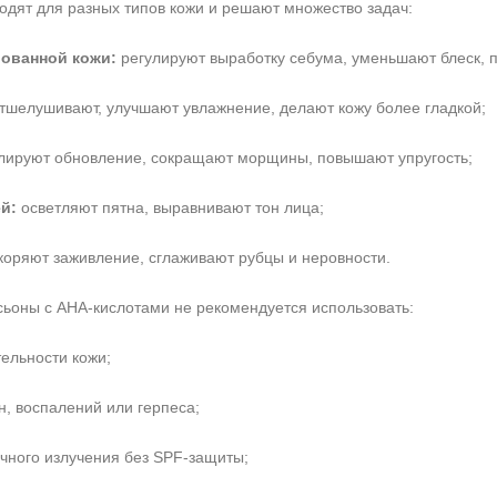
одят для разных типов кожи и решают множество задач:
ованной кожи:
регулируют выработку себума, уменьшают блеск, 
тшелушивают, улучшают увлажнение, делают кожу более гладкой;
Не показывать предложение о консультации
+7 (495) 640-58-89
лируют обновление, сокращают морщины, повышают упругость;
+7 (929) 933-09-89
й:
осветляют пятна, выравнивают тон лица;
коряют заживление, сглаживают рубцы и неровности.
сьоны с AHA‑кислотами не рекомендуется использовать:
ельности кожи;
н, воспалений или герпеса;
ечного излучения без SPF‑защиты;