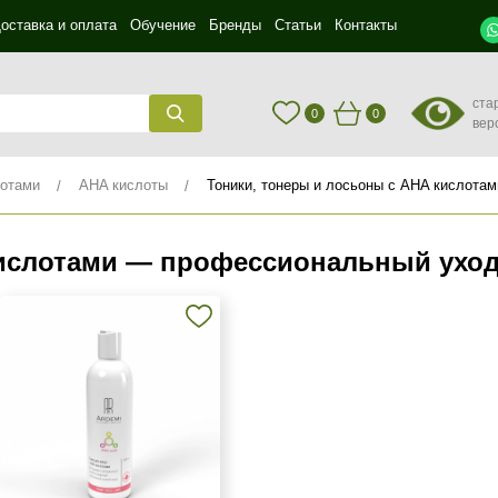
оставка и оплата
Обучение
Бренды
Статьи
Контакты
ста
0
0
вер
лотами
AHA кислоты
Тоники, тонеры и лосьоны с AHA кислотам
ислотами — профессиональный уход 