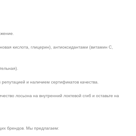
ажение.
вая кислота, глицерин), антиоксидантами (витамин C,
тельная).
репутацией и наличием сертификатов качества.
ество лосьона на внутренний локтевой сгиб и оставьте на
щих брендов. Мы предлагаем: