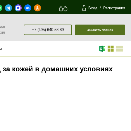
Вход
/
Регистрация
рая
+7 (495) 640-58-89
Заказать звонок
сия
и
за кожей в домашних условиях