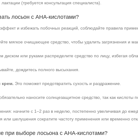
 лактации (требуется консультация специалиста).
вать лосьон с AHA‑кислотами?
эффект и избежать побочных реакций, соблюдайте правила приме
йте мягкое очищающее средство, чтобы удалить загрязнения и ма
 диском или руками распределите средство по лицу, избегая облас
вайте, дождитесь полного высыхания.
 крем.
Это поможет предотвратить сухость и раздражение.
бязательно наносите солнцезащитное средство, так как кислоты 
ния: начните с 1–2 раз в неделю, постепенно увеличивая до ежед
я или шелушения сократите частоту применения или временно отка
ие при выборе лосьона с AHA‑кислотами?