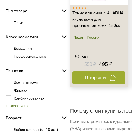
Тип товара
Тоник для лица с АНАВНА
кислотами для
Тоник
проблемной кожи, 150мл
Класс косметики
Plazan
,
Россия
Домашняя
150 мл
Профессиональная
495 ₽
550 ₽
Тип кожи
В корзину
Все типы кожи
Жирная
Комбинированная
Показать еще
Почему стоит купить ло
Возраст
Если вы стремитесь к идеальн
(AHA) известны своими выраже
Любой возраст (от 18 лет)