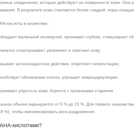
римые соединения, которые действуют на поверхности кожи. Они 
вания. В результате кожа становится более гладкой, поры очищаю
A‑кислоты в косметике:
бладает маленькой молекулой, проникает глубоко, стимулирует об
икатно отшелушивает, увлажняет и смягчает кожу;
зывает антиоксидантное действие, осветляет пигментацию;
собствует обновлению клеток, улучшает микроциркуляцию;
живает упругость кожи, борется с признаками старения.
ьонах обычно варьируется от 5 % до 15 %. Для первого знакомств
–8 %), чтобы минимизировать риск раздражения.
 AHA‑кислотами?