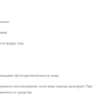
нения:
кияж.
ти вокруг глаз.
повышают фоточувствительность кожи.
невного использования, если кожа хорошо реагирует. При
житесь от средства.