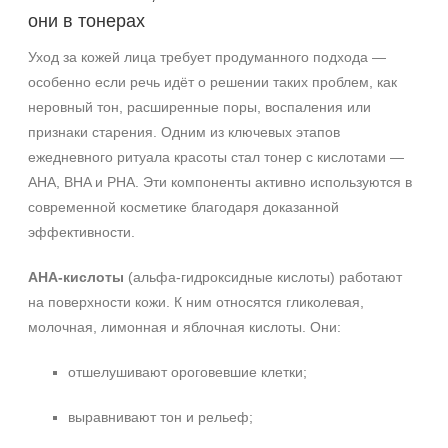
После 20
они в тонерах
Действие
Уход за кожей лица требует продуманного подхода —
особенно если речь идёт о решении таких проблем, как
Восстановление
неровный тон, расширенные поры, воспаления или
Матирование
признаки старения. Одним из ключевых этапов
Осветление
ежедневного ритуала красоты стал тонер с кислотами —
Показать еще
AHA, BHA и PHA. Эти компоненты активно используются в
современной косметике благодаря доказанной
Назначение против
эффективности.
Акне
AHA-кислоты
Воспаление
(альфа-гидроксидные кислоты) работают
на поверхности кожи. К ним относятся гликолевая,
Гиперкератоз
молочная, лимонная и яблочная кислоты. Они:
Показать еще
Результат
отшелушивают ороговевшие клетки;
Обновление клеток
выравнивают тон и рельеф;
Ровный тон