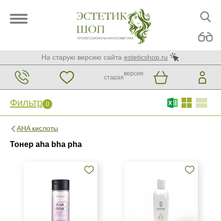
На старую версию сайта
esteticshop.ru
версия
старая
Фильтр
0
Фильтр
0
AHA кислоты
Бренд
Тонер aha bha pha
ARDEMI
Plazan
Страна
Россия