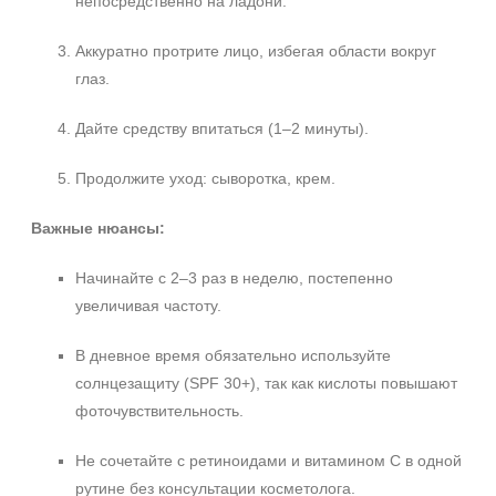
непосредственно на ладони.
Аккуратно протрите лицо, избегая области вокруг
Не показывать предложение о консультации
глаз.
+7 (495) 640-58-89
+7 (929) 933-09-89
Дайте средству впитаться (1–2 минуты).
Продолжите уход: сыворотка, крем.
Важные нюансы:
Начинайте с 2–3 раз в неделю, постепенно
увеличивая частоту.
В дневное время обязательно используйте
солнцезащиту (SPF 30+), так как кислоты повышают
фоточувствительность.
Не сочетайте с ретиноидами и витамином C в одной
рутине без консультации косметолога.