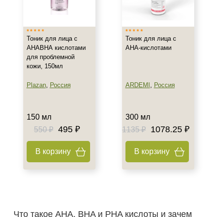
Тип товара
Тоник
Тоник для лица с
Тоник для лица с
АНАВНА кислотами
АНА-кислотами
для проблемной
Класс косметики
кожи, 150мл
Домашняя
Plazan
,
Россия
ARDEMI
,
Россия
Профессиональная
Тип кожи
150 мл
300 мл
495 ₽
1078.25 ₽
550 ₽
1135 ₽
Все типы кожи
Жирная
В корзину
В корзину
Комбинированная
Показать еще
Возраст
Любой возраст (от 18 лет)
Что такое AHA, BHA и PHA кислоты и зачем