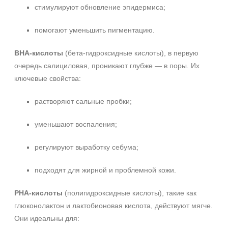
Сияние
стимулируют обновление эпидермиса;
Область применения
помогают уменьшить пигментацию.
Декольте
BHA-кислоты
(бета-гидроксидные кислоты), в первую
Лицо
очередь салициловая, проникают глубже — в поры. Их
Шея
ключевые свойства:
Объём
растворяют сальные пробки;
150 мл
уменьшают воспаления;
300 мл
регулируют выработку себума;
Ингредиенты
подходят для жирной и проблемной кожи.
Миндальная кислота
Молочная кислота
PHA-кислоты
(полигидроксидные кислоты), такие как
Пантенол
глюконолактон и лактобионовая кислота, действуют мягче.
Показать еще
Они идеальны для: