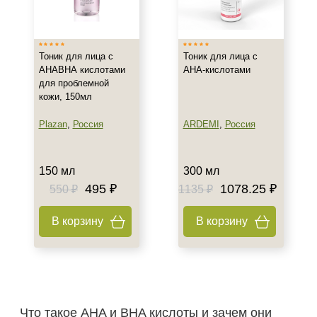
Тип товара
Тоник
Тоник для лица с
Тоник для лица с
АНАВНА кислотами
АНА-кислотами
для проблемной
Класс косметики
кожи, 150мл
Домашняя
Plazan
,
Россия
ARDEMI
,
Россия
Профессиональная
Тип кожи
150 мл
300 мл
495 ₽
1078.25 ₽
550 ₽
1135 ₽
Все типы кожи
Жирная
В корзину
В корзину
Комбинированная
Показать еще
Возраст
Любой возраст (от 18 лет)
Что такое AHA и BHA кислоты и зачем они