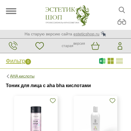
На старую версию сайта
esteticshop.ru
версия
старая
Фильтр
0
Фильтр
0
AHA кислоты
Бренд
Тоник для лица с aha bha кислотами
ARDEMI
Plazan
Страна
Россия