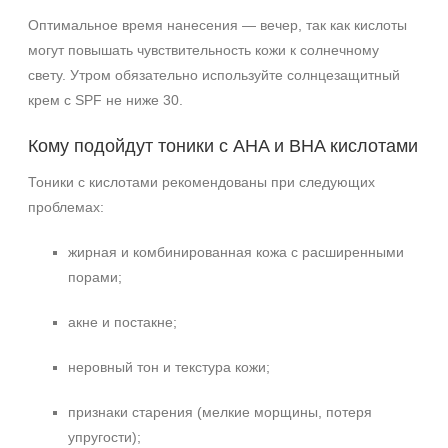
Оптимальное время нанесения — вечер, так как кислоты
могут повышать чувствительность кожи к солнечному
Не показывать предложение о консультации
свету. Утром обязательно используйте солнцезащитный
+7 (495) 640-58-89
крем с SPF не ниже 30.
+7 (929) 933-09-89
Кому подойдут тоники с AHA и BHA кислотами
Тоники с кислотами рекомендованы при следующих
проблемах:
жирная и комбинированная кожа с расширенными
порами;
акне и постакне;
неровный тон и текстура кожи;
признаки старения (мелкие морщины, потеря
упругости);