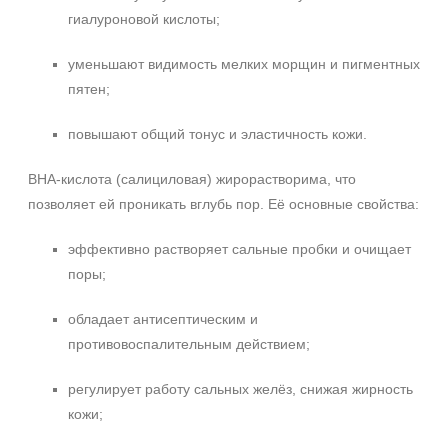
Сияние
гиалуроновой кислоты;
Область применения
уменьшают видимость мелких морщин и пигментных
пятен;
Декольте
Лицо
повышают общий тонус и эластичность кожи.
Шея
BHA-кислота (салициловая) жирорастворима, что
Объём
позволяет ей проникать вглубь пор. Её основные свойства:
150 мл
эффективно растворяет сальные пробки и очищает
300 мл
поры;
Ингредиенты
обладает антисептическим и
противовоспалительным действием;
Миндальная кислота
Молочная кислота
регулирует работу сальных желёз, снижая жирность
Пантенол
кожи;
Показать еще