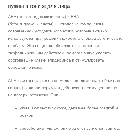
После 20
нужны в тонике для лица
Действие
AHA (альфа‑гидроксикислоты) и BHA
(бета‑гидроксикислоты) — ключевые компоненты
Восстановление
современной уходовой косметики, которые активно
Матирование
используются для решения широкого спектра эстетических
Осветление
проблем. Эти вещества обладают выраженным
Показать еще
эксфолиирующим действием, помогая мягко удалять
ороговевшие клетки эпидермиса и стимулировать
Назначение против
обновление кожи.
Акне
AHA-кислоты (гликолевая, молочная, лимонная, яблочная,
Воспаление
винная) водорастворимы и действуют преимущественно
Гиперкератоз
на поверхности кожи. Они:
Показать еще
Результат
улучшают текстуру кожи, делая её более гладкой и
ровной;
Обновление клеток
Ровный тон
способствуют увлажнению за счёт усиления синтеза