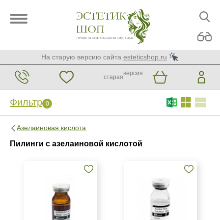
На старую версию сайта
esteticshop.ru
версия
старая
Фильтр
0
Фильтр
0
Азелаиновая кислота
Бренд
Пилинги с азелаиновой кислотой
BIOTIME
BTpeeL
La Beaute Medicale
Показать еще
Страна