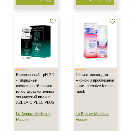
Пол
Для женщин
Процедура
Пилинг
Всесезонный , рН 2.1
Пилинг-маска для
- гибридный
жирной и проблемной
азелаиновый пилинг
+7 (495) 640-58-89
кожи Intensive formila
плюс атравматичный
mask
+7 (929) 933-09-89
химический пилинг
AZELAIC PEEL PLUS
La Beaute Medicale
,
La Beaute Medicale
,
Россия
Россия