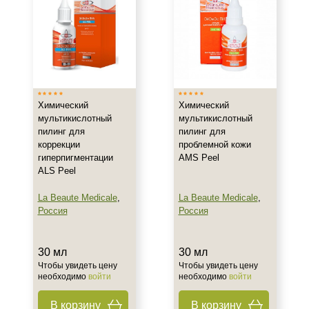
Ровный тон
Область применения
Лицо
Химический
Химический
Объём
мультикислотный
мультикислотный
пилинг для
пилинг для
8 мл
коррекции
проблемной кожи
10 мл
гиперпигментации
AMS Peel
20 мл
ALS Peel
Показать еще
La Beaute Medicale
,
La Beaute Medicale
,
Россия
Россия
Ингредиенты
Азелаиновая кислота
30 мл
30 мл
Койевая кислота
Чтобы увидеть цену
Чтобы увидеть цену
необходимо
войти
необходимо
войти
Миндальная кислота
Показать еще
В корзину
В корзину