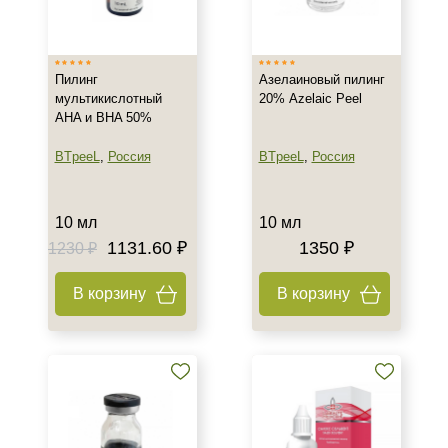
Россия
Тип товара
Пилинг
Азелаиновый пилинг
мультикислотный
20% Azelaic Peel
Лосьон
AHA и BHA 50%
Маска
BTpeeL
,
Россия
BTpeeL
,
Россия
Пилинг
Тип пилинга
10 мл
10 мл
1131.60 ₽
1350 ₽
1230 ₽
Азелаиновый
Мультикислотный
В корзину
В корзину
Поверхностно-срединный
Класс косметики
Домашняя
Профессиональная