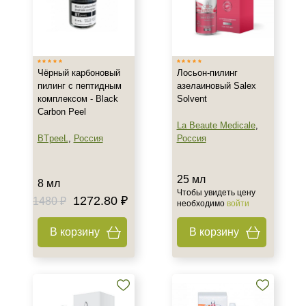
Тип кожи
Жирная
Обезвоженная
Чёрный карбоновый
Лосьон-пилинг
Поврежденная
пилинг с пептидным
азелаиновый Salex
Показать еще
комплексом - Black
Solvent
Carbon Peel
Действие
La Beaute Medicale
,
BTpeeL
,
Россия
Россия
Осветление
Отбеливание
25 мл
8 мл
Чтобы увидеть цену
Назначение против
1272.80 ₽
1480 ₽
необходимо
войти
Акне
В корзину
В корзину
Гиперпигментация
Результат
Гладкость