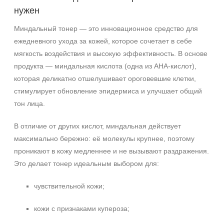
Назначение против
нужен
Акне
Миндальный тонер — это инновационное средство для
Себорея
ежедневного ухода за кожей, которое сочетает в себе
мягкость воздействия и высокую эффективность. В основе
Результат
продукта — миндальная кислота (одна из AHA‑кислот),
которая деликатно отшелушивает ороговевшие клетки,
Обновление клеток
стимулирует обновление эпидермиса и улучшает общий
Ровный тон
тон лица.
Область применения
В отличие от других кислот, миндальная действует
Декольте
максимально бережно: её молекулы крупнее, поэтому
проникают в кожу медленнее и не вызывают раздражения.
Лицо
Это делает тонер идеальным выбором для:
Шея
чувствительной кожи;
Объём
150 мл
кожи с признаками купероза;