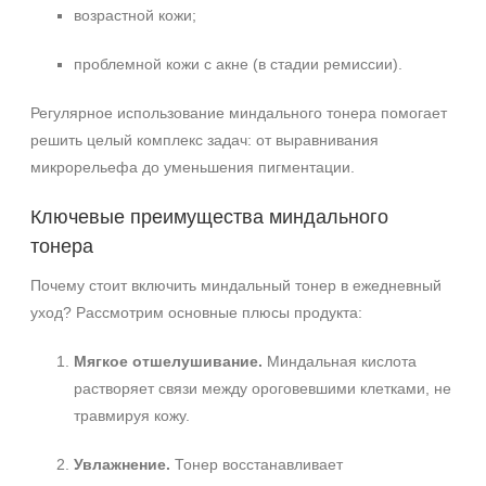
Ингредиенты
возрастной кожи;
Миндальная кислота
проблемной кожи с акне (в стадии ремиссии).
Салициловая кислота
Регулярное использование миндального тонера помогает
Время применения
решить целый комплекс задач: от выравнивания
микрорельефа до уменьшения пигментации.
Вечер
Ключевые преимущества миндального
тонера
Почему стоит включить миндальный тонер в ежедневный
уход? Рассмотрим основные плюсы продукта:
Мягкое отшелушивание.
Миндальная кислота
растворяет связи между ороговевшими клетками, не
травмируя кожу.
Увлажнение.
Тонер восстанавливает