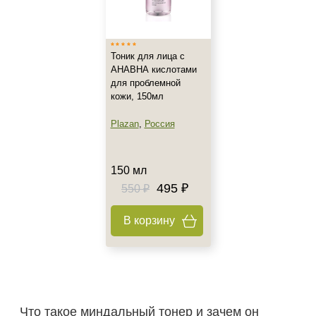
Тип товара
Тоник
Тоник для лица с
Класс косметики
АНАВНА кислотами
для проблемной
Домашняя
кожи, 150мл
Plazan
,
Россия
Тип кожи
Жирная
150 мл
Комбинированная
495 ₽
550 ₽
Проблемная
В корзину
Действие
Матирование
Очищение
Тонизация
Что такое миндальный тонер и зачем он