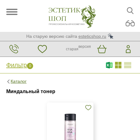
На старую версию сайта
esteticshop.ru
версия
старая
Фильтр
0
Фильтр
0
Каталог
Бренд
Миндальный тонер
Plazan
Страна
Россия