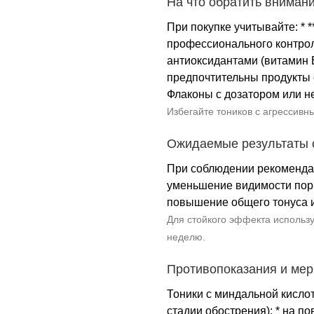
На что обратить вниман
При покупке учитывайте: *
профессионального контрол
антиоксидантами (витамин Е
предпочтительны продукты с
Флаконы с дозатором или н
Избегайте тоников с агрессивн
Ожидаемые результаты 
При соблюдении рекомендаци
уменьшение видимости пор;
повышение общего тонуса и
Для стойкого эффекта использ
неделю.
Противопоказания и ме
Тоники с миндальной кислот
стадии обострения); * на п