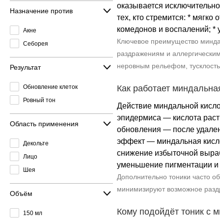
оказывается исключительно
Назначение против
тех, кто стремится: * мягк
комедонов и воспалений; * 
Акне
Ключевое преимущество миндал
Себорея
раздражениям и аллергическим
неровным рельефом, тусклость
Результат
Обновление клеток
Как работает миндальная
Ровный тон
Действие миндальной кисло
эпидермиса — кислота раст
Область применения
обновления — после удален
эффект — миндальная кисло
Декольте
снижение избыточной выраб
Лицо
уменьшение пигментации и 
Шея
Дополнительно тоники часто о
минимизируют возможное разд
Объём
Кому подойдёт тоник с 
150 мл