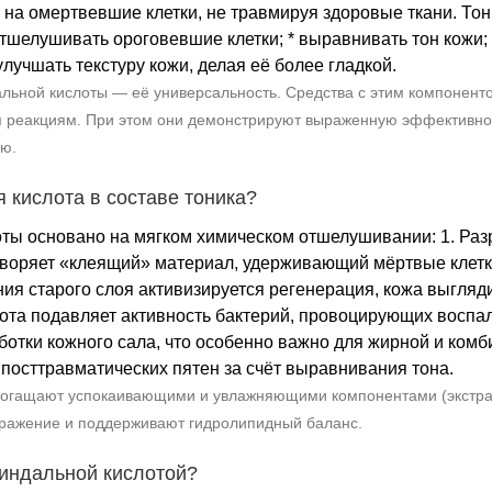
 на омертвевшие клетки, не травмируя здоровые ткани. То
о отшелушивать ороговевшие клетки; * выравнивать тон кожи;
улучшать текстуру кожи, делая её более гладкой.
ьной кислоты — её универсальность. Средства с этим компонентом
 реакциям. При этом они демонстрируют выраженную эффективност
ю.
 кислота в составе тоника?
ты основано на мягком химическом отшелушивании: 1. Ра
воряет «клеящий» материал, удерживающий мёртвые клетки
ия старого слоя активизируется регенерация, кожа выгляд
та подавляет активность бактерий, провоцирующих воспа
отки кожного сала, что особенно важно для жирной и ком
посттравматических пятен за счёт выравнивания тона.
богащают успокаивающими и увлажняющими компонентами (экстракт
ражение и поддерживают гидролипидный баланс.
миндальной кислотой?