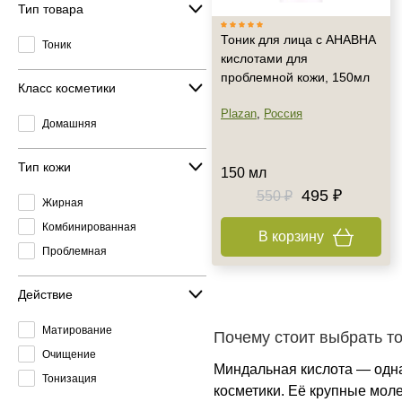
Тип товара
Тоник для лица с АНАВНА
Тоник
кислотами для
проблемной кожи, 150мл
Класс косметики
Plazan
,
Россия
Домашняя
Тип кожи
150 мл
495 ₽
550 ₽
Жирная
Комбинированная
В корзину
Проблемная
Действие
Матирование
Почему стоит выбрать т
Очищение
Миндальная кислота — одна
Тонизация
косметики. Её крупные мол