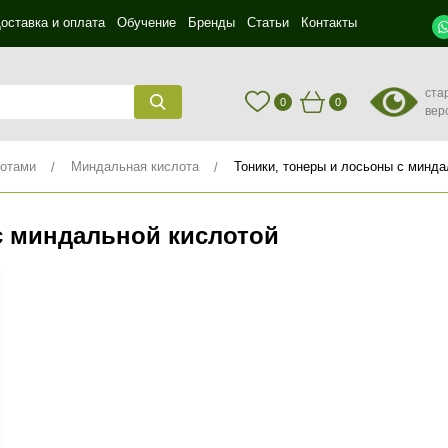
оставка и оплата
Обучение
Бренды
Статьи
Контакты
ста
0
0
вер
лотами
Миндальная кислота
Тоники, тонеры и лосьоны с минда
с миндальной кислотой