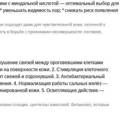
ники с миндальной кислотой — оптимальный выбор для
 * уменьшать видимость пор; * снижать риск появления
 подходят даже для чувствительной кожи, склонной к
ь в борьбе с признаками несовершенств: постакне,
зрушение связей между ороговевшими клетками
 на поверхности кожи. 2. Стимуляция клеточного
ит свежей и отдохнувшей. 3. Антибактериальный
ления. 4. Нормализация работы сальных желёз —
бинированной кожи. 5. Осветляющее действие —
ами солодки, центеллы азиатской, бетаином), которые