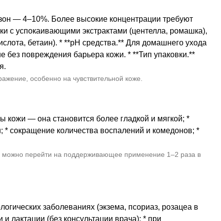
азон — 4–10%. Более высокие концентрации требуют
ки с успокаивающими экстрактами (центелла, ромашка),
лота, бетаин). * **pH средства.** Для домашнего ухода
 без повреждения барьера кожи. * **Тип упаковки.**
я.
ражение, особенно на чувствительной коже.
 кожи — она становится более гладкой и мягкой; *
 * сокращение количества воспалений и комедонов; *
та можно перейти на поддерживающее применение 1–2 раза в
логических заболеваниях (экзема, псориаз, розацеа в
и лактации (без консультации врача); * при