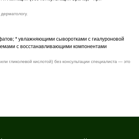
 дерматологу.
ьфатов; * увлажняющими сыворотками с гиалуроновой
кремами с восстанавливающими компонентами
ли гликолевой кислотой) без консультации специалиста — это