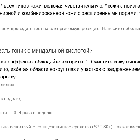
* всех типов кожи, включая чувствительную; * кожи с призн
 жирной и комбинированной кожи с расширенными порами; * 
Не показывать предложение о консультации
ием проведите тест на аллергическую реакцию. Нанесите небольшо
+7 (495) 640-58-89
+7 (929) 933-09-89
вать тоник с миндальной кислотой?
го эффекта соблюдайте алгоритм: 1. Очистите кожу мягким 
лицо, избегая области вокруг глаз и участков с раздражение
оротку.
енения:
в неделю;
сти — 3–4 раза в неделю;
льно используйте солнцезащитное средство (SPF 30+), так как кис