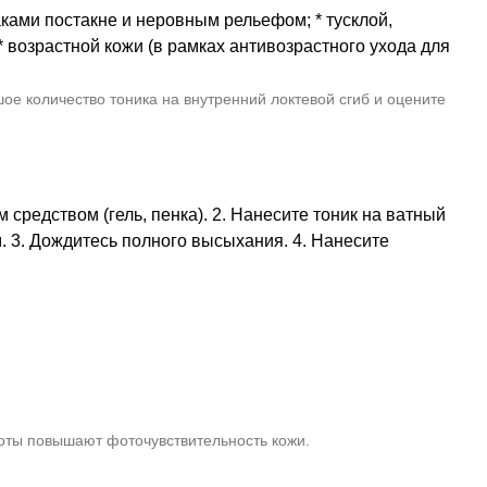
аками постакне и неровным рельефом; * тусклой,
возрастной кожи (в рамках антивозрастного ухода для
е количество тоника на внутренний локтевой сгиб и оцените
средством (гель, пенка). 2. Нанесите тоник на ватный
м. 3. Дождитесь полного высыхания. 4. Нанесите
лоты повышают фоточувствительность кожи.