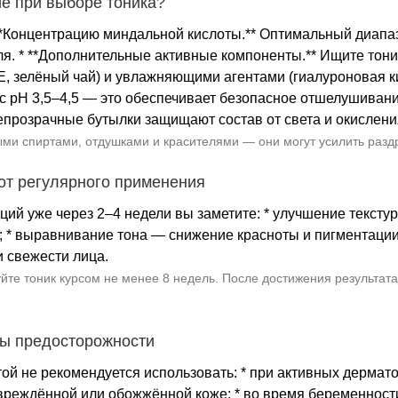
ие при выборе тоника?
 **Концентрацию миндальной кислоты.** Оптимальный диап
я. * **Дополнительные активные компоненты.** Ищите тони
, зелёный чай) и увлажняющими агентами (гиалуроновая кис
 pH 3,5–4,5 — это обеспечивает безопасное отшелушивание
епрозрачные бутылки защищают состав от света и окислени
ыми спиртами, отдушками и красителями — они могут усилить разд
от регулярного применения
й уже через 2–4 недели вы заметите: * улучшение текстуры
 * выравнивание тона — снижение красноты и пигментации;
 свежести лица.
уйте тоник курсом не менее 8 недель. После достижения результа
ры предосторожности
ой не рекомендуется использовать: * при активных дермато
овреждённой или обожжённой коже; * во время беременности 