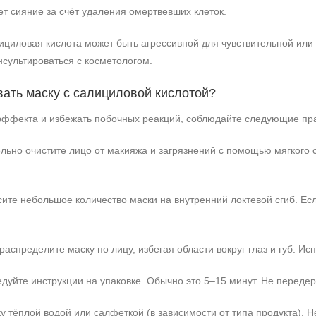
т сияние за счёт удаления омертвевших клеток.
ициловая кислота может быть агрессивной для чувствительной или
нсультироваться с косметологом.
вать маску с салициловой кислотой?
эффекта и избежать побочных реакций, соблюдайте следующие пр
льно очистите лицо от макияжа и загрязнений с помощью мягкого 
ите небольшое количество маски на внутренний локтевой сгиб. Ес
аспределите маску по лицу, избегая области вокруг глаз и губ. Исп
дуйте инструкции на упаковке. Обычно это 5–15 минут. Не передер
у тёплой водой или салфеткой (в зависимости от типа продукта). Н