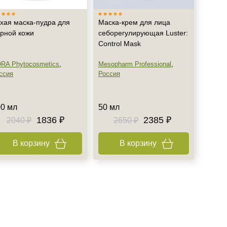
хая маска-пудра для
Маска-крем для лица
рной кожи
себорегулирующая Luster:
Control Mask
RA Phytocosmetics
,
Mesopharm Professional
,
ссия
Россия
0 мл
50 мл
1836 ₽
2385 ₽
2040 ₽
2650 ₽
В корзину
В корзину