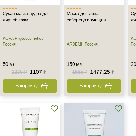
Сухая маска-пудра для
Маска для лица
Су
жирной кожи
себорегулирующая
жи
KORA Phytocosmetics
,
KO
Россия
ARDEMI
,
Россия
Ро
50 мл
150 мл
20
1107 ₽
1477.25 ₽
1230 ₽
1555 ₽
В корзину
В корзину