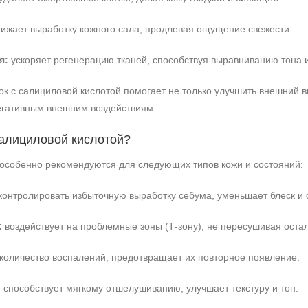
ижает выработку кожного сала, продлевая ощущение свежести.
я:
ускоряет регенерацию тканей, способствуя выравниванию тона и
к с салициловой кислотой помогает не только улучшить внешний в
негативным внешним воздействиям.
салициловой кислотой?
 особенно рекомендуются для следующих типов кожи и состояний:
контролировать избыточную выработку себума, уменьшает блеск и 
:
воздействует на проблемные зоны (Т-зону), не пересушивая остал
+7 (495) 640-58-89
оличество воспалений, предотвращает их повторное появление.
+7 (929) 933-09-89
:
способствует мягкому отшелушиванию, улучшает текстуру и тон.