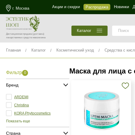
Акции и скидки
Новинки
Д
Распродажа
г. Москва
Каталог
Дистанционная продажа
(доставка)
лекарственных средств невозможна
Главная
Каталог
Косметический уход
Средства с кис
Маска для лица с
Фильтр
0
Бренд
ARDEMI
Christina
KORA Phytocosmetics
Показать еще
Страна