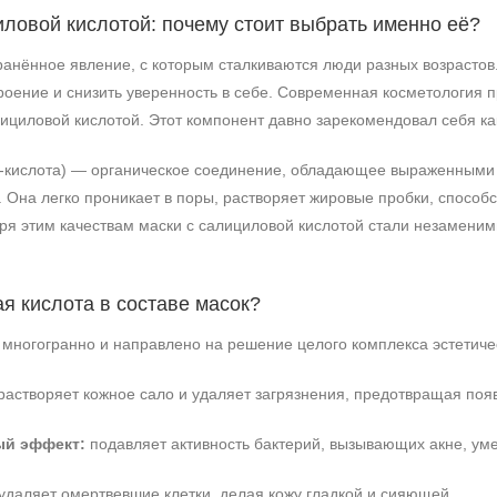
иловой кислотой: почему стоит выбрать именно её?
анённое явление, с которым сталкиваются люди разных возрастов
роение и снизить уверенность в себе. Современная косметология 
ициловой кислотой. Этот компонент давно зарекомендовал себя ка
-кислота) — органическое соединение, обладающее выраженными
 Она легко проникает в поры, растворяет жировые пробки, способ
аря этим качествам маски с салициловой кислотой стали незамени
я кислота в составе масок?
 многогранно и направлено на решение целого комплекса эстетиче
растворяет кожное сало и удаляет загрязнения, предотвращая поя
ый эффект:
подавляет активность бактерий, вызывающих акне, уме
удаляет омертвевшие клетки, делая кожу гладкой и сияющей.