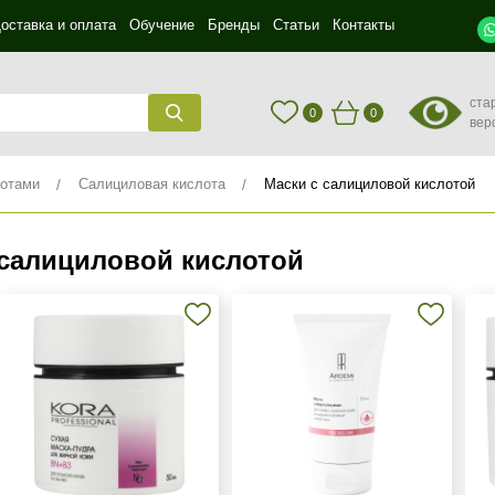
оставка и оплата
Обучение
Бренды
Статьи
Контакты
ста
0
0
вер
лотами
Салициловая кислота
Маски с салициловой кислотой
 салициловой кислотой