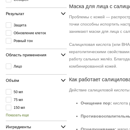
Маска для лица с салиц
Результат
Проблемы с кожей — распростр
точки способны испортить наст
Защита
занимают маски для лица с сал
Обновление клеток
Ровный тон
Салициловая кислота (или BHA
кератолитическими свойствами.
Область применения
работу сальных желёз. Благод
комбинированной кожей.
Лицо
Как работает салицилова
Объём
Действие салициловой кислоты
50 мл
75 мл
Очищение пор:
кислота 
150 мл
Показать еще
Противовоспалительн
Ингредиенты
Отшелушивание:
мягко 