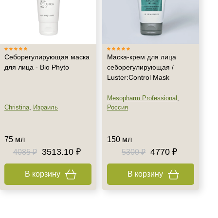
Себорегулирующая маска
Маска-крем для лица
для лица - Bio Phyto
себорегулирующая /
Luster:Control Mask
Mesopharm Professional
,
Christina
,
Израиль
Россия
75 мл
150 мл
3513.10 ₽
4770 ₽
4085 ₽
5300 ₽
В корзину
В корзину