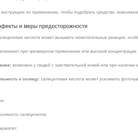
и инструкцию по применению, чтобы подобрать средство, максима
фекты и меры предосторожности
алициловая кислота может вызывать нежелательные реакции, особ
возникает при чрезмерном применении или высокой концентрации 
ение:
возможно у людей с чувствительной кожей или при наличии 
ьность к солнцу:
салициловая кислота может усиливать фоточув
ию:
осимость салицилатов;
дерматит;