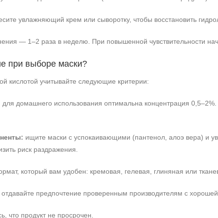
сите увлажняющий крем или сыворотку, чтобы восстановить гидр
ения — 1–2 раза в неделю. При повышенной чувствительности начн
ие при выборе маски?
вой кислотой учитывайте следующие критерии:
:
для домашнего использования оптимальна концентрация 0,5–2%.
ненты:
ищите маски с успокаивающими (пантенол, алоэ вера) и у
изить риск раздражения.
мат, который вам удобен: кремовая, гелевая, глиняная или ткане
отдавайте предпочтение проверенным производителям с хорошей 
ь, что продукт не просрочен.