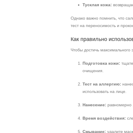
Тусклая кожа:
возвращае
Однако важно помнить, что сал
тест на переносимость и проко
Как правильно использо
Чтобы достичь максимального 
Подготовка кожи:
тщате
очищения.
Тест на аллергию:
нанес
использовать на лице.
Нанесение:
равномерно р
Время воздействия:
сле
Смывание:
удалите маск