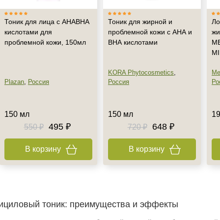
Тоник для лица с АНАВНА
Тоник для жирной и
Ло
кислотами для
проблемной кожи с АНА и
жи
проблемной кожи, 150мл
ВНА кислотами
ME
M
KORA Phytocosmetics
,
Me
Plazan
,
Россия
Россия
Ро
150 мл
150 мл
19
495 ₽
648 ₽
550 ₽
720 ₽
В корзину
В корзину
лициловый тоник: преимущества и эффекты