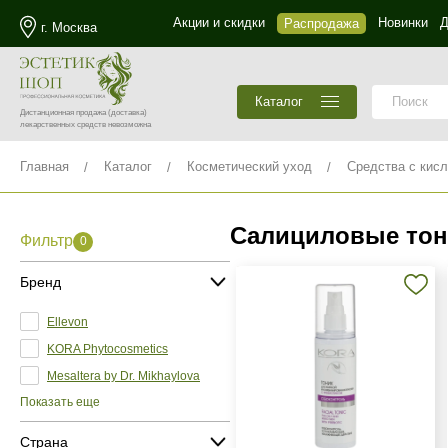
Акции и скидки
Новинки
Д
Распродажа
г. Москва
Каталог
Дистанционная продажа
(доставка)
лекарственных средств невозможна
Главная
Каталог
Косметический уход
Средства с кис
Салициловые тон
Фильтр
0
Бренд
Ellevon
KORA Phytocosmetics
Mesaltera by Dr. Mikhaylova
Показать еще
Страна