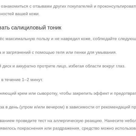
ознакомиться с отзывами других покупателей и проконсультироват
ностей вашей кожи.
вать салициловый тоник
ёс максимальную пользу и не навредил коже, соблюдайте следую
а и загрязнений с помощью геля или пенки для умывания.
 диск и аккуратно протрите лицо, избегая области вокруг глаз.
 в течение 1–2 минут.
няющий крем или сыворотку, чтобы закрепить эффект и предотврат
за в день (утром и/или вечером) в зависимости от рекомендаций п
анием проведите тест на аллергическую реакцию. Нанесите небол
появилось покраснения или раздражения, средство можно использов