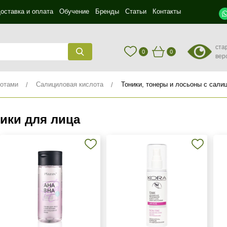
оставка и оплата
Обучение
Бренды
Статьи
Контакты
ста
0
0
вер
лотами
Салициловая кислота
Тоники, тонеры и лосьоны с сали
ики для лица