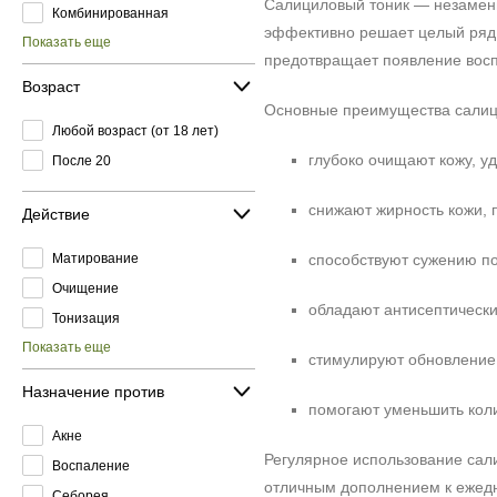
Салициловый тоник — незамени
Комбинированная
эффективно решает целый ряд э
Показать еще
предотвращает появление вос
Возраст
Основные преимущества салиц
Любой возраст (от 18 лет)
глубоко очищают кожу, уд
После 20
снижают жирность кожи, 
Действие
Матирование
способствуют сужению по
Очищение
обладают антисептическ
Тонизация
Показать еще
стимулируют обновление к
Назначение против
помогают уменьшить коли
Акне
Регулярное использование сали
Воспаление
отличным дополнением к ежедн
Себорея