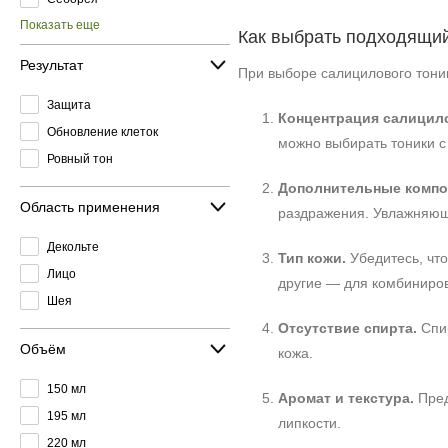
Показать еще
Как выбрать подходящи
Результат
При выборе салицилового тоник
Защита
Концентрация салицил
Обновление клеток
можно выбирать тоники с
Ровный тон
Дополнительные компон
Область применения
раздражения. Увлажняющи
Декольте
Тип кожи.
Убедитесь, что
Лицо
другие — для комбиниров
Шея
Отсутствие спирта.
Спир
Объём
кожа.
150 мл
Аромат и текстура.
Пред
195 мл
липкости.
220 мл