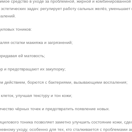
мое средство в уходе за проблемной, жирной и комбинированной 
стетических задач: регулирует работу сальных желёз, уменьшает 
палений.
иловых тоников:
аляя остатки макияжа и загрязнений;
придавая ей матовость;
р и предотвращают их закупорку;
им действием, борются с бактериями, вызывающими воспаления;
леток, улучшая текстуру и тон кожи;
чество чёрных точек и предотвратить появление новых.
цилового тоника позволяет заметно улучшить состояние кожи, сдела
евному уходу, особенно для тех, кто сталкивается с проблемами 