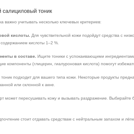
й салициловый тоник
а важно учитывать несколько ключевых критериев:
овой кислоты.
Для чувствительной кожи подойдут средства с низк
 содержанием кислоты 1–2 %.
енты в составе.
Ищите тоники с успокаивающими ингредиентами 
е компоненты (глицерин, гиалуроновая кислота) помогут избежат
 тоник подходит для вашего типа кожи. Некоторые продукты пред
анной или склонной к акне.
т может пересушивать кожу и вызывать раздражение. Выбирайте б
+7 (495) 640-58-89
почтение стоит отдавать средствам с нейтральным запахом и лёгк
+7 (929) 933-09-89