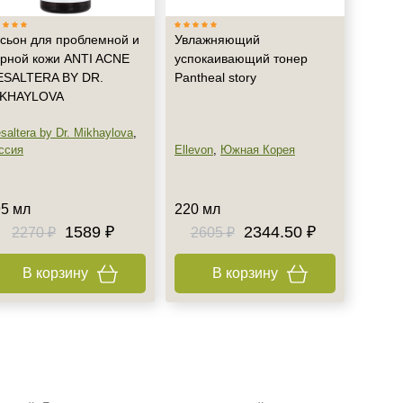
сьон для проблемной и
Увлажняющий
рной кожи ANTI ACNE
успокаивающий тонер
SALTERA BY DR.
Pantheal story
IKHAYLOVA
saltera by Dr. Mikhaylova
,
ссия
Ellevon
,
Южная Корея
5 мл
220 мл
1589 ₽
2344.50 ₽
2270 ₽
2605 ₽
В корзину
В корзину