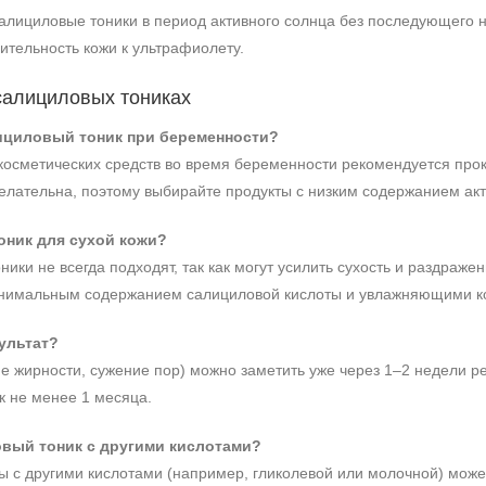
алициловые тоники в период активного солнца без последующего н
ительность кожи к ультрафиолету.
салициловых тониках
ициловый тоник при беременности?
осметических средств во время беременности рекомендуется проко
елательна, поэтому выбирайте продукты с низким содержанием акт
оник для сухой кожи?
ники не всегда подходят, так как могут усилить сухость и раздраж
минимальным содержанием салициловой кислоты и увлажняющими 
ультат?
 жирности, сужение пор) можно заметить уже через 1–2 недели ре
к не менее 1 месяца.
вый тоник с другими кислотами?
 с другими кислотами (например, гликолевой или молочной) может