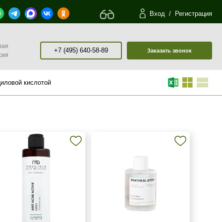
Вход
/
Регистрация
рая
+7 (495) 640-58-89
Заказать звонок
сия
циловой кислотой