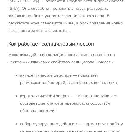
($C_7H_6O_3$) — относится к группе бета-гидроксикислот
(BHA). Она способна проникать в поры, растворять
жировые пробки и удалять излишки кожного сала. В
результате кожа становится чище, а риск появления новых
высыпаний заметно снижается.
Как работает салициловый лосьон
Механизм действия салицилового лосьона основан на
нескольких ключевых свойствах салициловой кислоты:
антисептическое действие — подавляет
размножение бактерий, вызывающих воспаления;
кератолитический эффект — мягко отшелушивает
ороговевшие клетки эпидермиса, способствуя
обновлению кожи;
себорегулирующее действие — нормализует работу
сальных желёз, уменьшая выработку кожного сала;