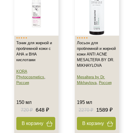
Показать еще
Возраст
Любой возраст (от 18 лет)
После 20
Тоник для жирной и
Лосьон для
проблемной кожи с
проблемной и жирной
Действие
АНА и ВНА
кожи ANTI ACNE
кислотами
MESALTERA BY DR.
Матирование
MIKHAYLOVA
KORA
Очищение
Phytocosmetics
,
Mesaltera by Dr.
Тонизация
Россия
Mikhaylova
,
Россия
Показать еще
Назначение против
150 мл
195 мл
648 ₽
1589 ₽
720 ₽
2270 ₽
Акне
Воспаление
В корзину
В корзину
Себорея