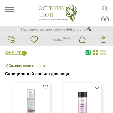
На старую версию сайта
esteticshop.ru
версия
старая
Фильтр
0
Фильтр
0
Салициловая кислота
Бренд
Салициловый лосьон для лица
Ellevon
KORA Phytocosmetics
Mesaltera by Dr. Mikhaylova
Показать еще
Страна