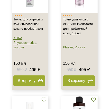
Россия
Южная Корея
Тоник для жирной и
Тоник для лица с
комбинированной
АНАВНА кислотами
Тип товара
кожи с пребиотиком
для проблемной
кожи, 150мл
Лосьон
KORA
Тонер
Phytocosmetics
,
Тоник
Россия
Plazan
,
Россия
Класс косметики
150 мл
150 мл
Домашняя
495 ₽
495 ₽
550 ₽
550 ₽
Корейская
В корзину
В корзину
Тип кожи
Все типы кожи
Жирная
Комбинированная