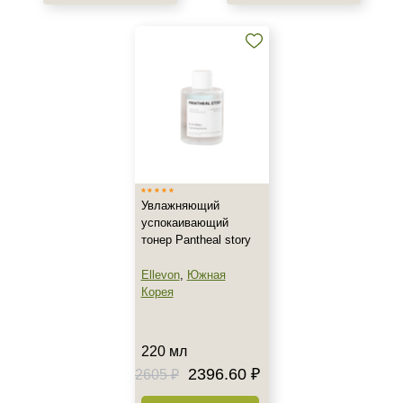
Показать еще
Результат
Защита
Обновление клеток
Ровный тон
Область применения
Декольте
Увлажняющий
Лицо
успокаивающий
тонер Pantheal story
Шея
Ellevon
,
Южная
Объём
Корея
150 мл
195 мл
220 мл
220 мл
2396.60 ₽
2605 ₽