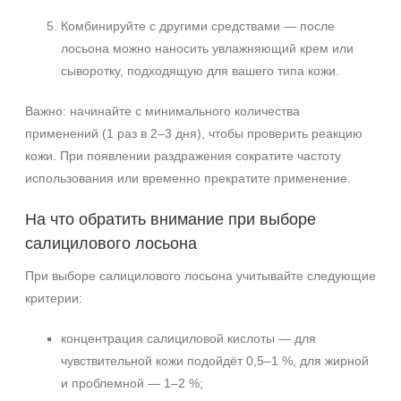
Не показывать предложение о консультации
Комбинируйте с другими средствами — после
+7 (495) 640-58-89
лосьона можно наносить увлажняющий крем или
+7 (929) 933-09-89
сыворотку, подходящую для вашего типа кожи.
Важно: начинайте с минимального количества
применений (1 раз в 2–3 дня), чтобы проверить реакцию
кожи. При появлении раздражения сократите частоту
использования или временно прекратите применение.
На что обратить внимание при выборе
салицилового лосьона
При выборе салицилового лосьона учитывайте следующие
критерии:
концентрация салициловой кислоты — для
чувствительной кожи подойдёт 0,5–1 %, для жирной
и проблемной — 1–2 %;