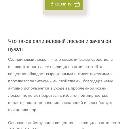
Ингредиенты
В корзину
Гиалуроновая кислота
Глицерин
Миндальная кислота
Показать еще
Что такое салициловый лосьон и зачем он
Время применения
нужен
Салициловый лосьон — это косметическое средство, в
Вечер
основе которого лежит салициловая кислота. Это
вещество обладает выраженными антисептическими и
противовоспалительными свойствами, благодаря чему
активно используется в уходе за проблемной кожей.
Лосьон помогает бороться с избыточной жирностью,
предотвращает появление воспалений и способствует
очищению пор.
Основное действующее вещество — салициловая кислота