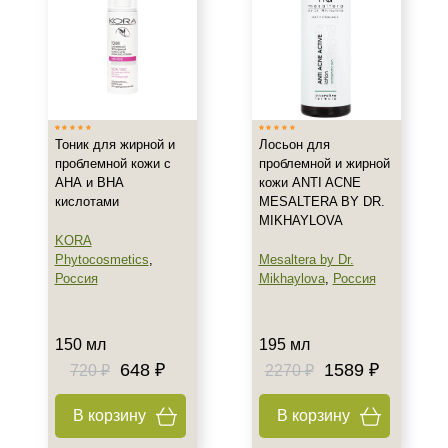
Показать еще
Возраст
Любой возраст (от 18 лет)
После 20
Тоник для жирной и
Лосьон для
проблемной кожи с
проблемной и жирной
Действие
АНА и ВНА
кожи ANTI ACNE
кислотами
MESALTERA BY DR.
Матирование
MIKHAYLOVA
KORA
Очищение
Phytocosmetics
,
Mesaltera by Dr.
Тонизация
Россия
Mikhaylova
,
Россия
Показать еще
Назначение против
150 мл
195 мл
648 ₽
1589 ₽
720 ₽
2270 ₽
Акне
Воспаление
В корзину
В корзину
Себорея