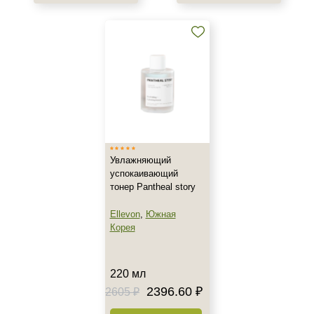
Показать еще
Результат
Защита
Обновление клеток
Ровный тон
Область применения
Декольте
Увлажняющий
Лицо
успокаивающий
тонер Pantheal story
Шея
Ellevon
,
Южная
Объём
Корея
150 мл
195 мл
220 мл
220 мл
2396.60 ₽
2605 ₽