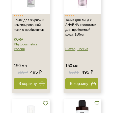
Россия
Южная Корея
Тоник для жирной и
Тоник для лица с
комбинированной
АНАВНА кислотами
Тип товара
кожи с пребиотиком
для проблемной
кожи, 150мл
Лосьон
KORA
Тонер
Phytocosmetics
,
Тоник
Россия
Plazan
,
Россия
Класс косметики
150 мл
150 мл
Домашняя
495 ₽
495 ₽
550 ₽
550 ₽
Корейская
В корзину
В корзину
Тип кожи
Все типы кожи
Жирная
Комбинированная