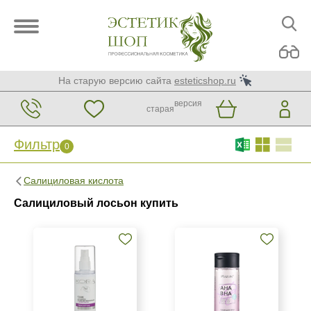
На старую версию сайта
esteticshop.ru
версия
старая
Фильтр
0
Фильтр
0
Салициловая кислота
Бренд
Салициловый лосьон купить
Ellevon
KORA Phytocosmetics
Mesaltera by Dr. Mikhaylova
Показать еще
Страна