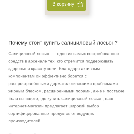
Ингредиенты
В корзину
Гиалуроновая кислота
Глицерин
Миндальная кислота
Показать еще
Почему стоит купить салициловый лосьон?
Время применения
Салициловый лосьон — одно из самых востребованных
средств в арсенале тех, кто стремится поддерживать
Вечер
здоровье и красоту кожи. Благодаря активным
компонентам он эффективно борется с
распространёнными дерматологическими проблемами:
жирным блеском, расширенными порами, акне и постакне.
Если вы ищете, где купить салициловый лосьон, наш
интернет‑магазин предлагает широкий выбор
сертифицированных продуктов от ведущих
производителей.