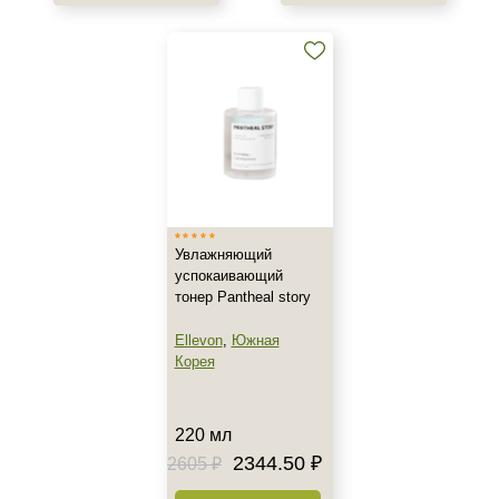
Показать еще
Результат
Защита
Обновление клеток
Ровный тон
Область применения
Декольте
Увлажняющий
Лицо
успокаивающий
тонер Pantheal story
Шея
Ellevon
,
Южная
Объём
Корея
150 мл
195 мл
220 мл
220 мл
2344.50 ₽
2605 ₽