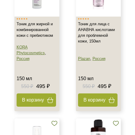
Россия
Южная Корея
Тоник для жирной и
Тоник для лица с
комбинированной
АНАВНА кислотами
Тип товара
кожи с пребиотиком
для проблемной
кожи, 150мл
Лосьон
KORA
Тонер
Phytocosmetics
,
Тоник
Россия
Plazan
,
Россия
Класс косметики
150 мл
150 мл
Домашняя
495 ₽
495 ₽
550 ₽
550 ₽
Корейская
В корзину
В корзину
Тип кожи
Все типы кожи
Жирная
Комбинированная