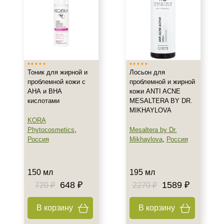
Показать еще
Возраст
Любой возраст (от 18 лет)
После 20
Тоник для жирной и
Лосьон для
проблемной кожи с
проблемной и жирной
Действие
АНА и ВНА
кожи ANTI ACNE
кислотами
MESALTERA BY DR.
Матирование
MIKHAYLOVA
KORA
Очищение
Phytocosmetics
,
Mesaltera by Dr.
Тонизация
Россия
Mikhaylova
,
Россия
Показать еще
Назначение против
150 мл
195 мл
648 ₽
1589 ₽
720 ₽
2270 ₽
Акне
Воспаление
В корзину
В корзину
Себорея