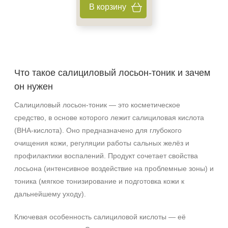
Ингредиенты
В корзину
Гиалуроновая кислота
Глицерин
Миндальная кислота
Показать еще
Что такое салициловый лосьон‑тоник и зачем
Время применения
он нужен
Салициловый лосьон‑тоник — это косметическое
Вечер
средство, в основе которого лежит салициловая кислота
(BHA-кислота). Оно предназначено для глубокого
очищения кожи, регуляции работы сальных желёз и
профилактики воспалений. Продукт сочетает свойства
лосьона (интенсивное воздействие на проблемные зоны) и
тоника (мягкое тонизирование и подготовка кожи к
дальнейшему уходу).
Ключевая особенность салициловой кислоты — её