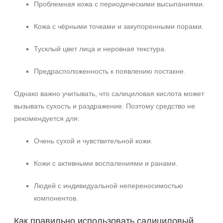
Проблемная кожа с периодическими высыпаниями.
Кожа с чёрными точками и закупоренными порами.
Тусклый цвет лица и неровная текстура.
Предрасположенность к появлению постакне.
Однако важно учитывать, что салициловая кислота может
вызывать сухость и раздражение. Поэтому средство не
рекомендуется для:
Очень сухой и чувствительной кожи.
Кожи с активными воспалениями и ранами.
Людей с индивидуальной непереносимостью
компонентов.
+7 (495) 640-58-89
Как правильно использовать салициловый