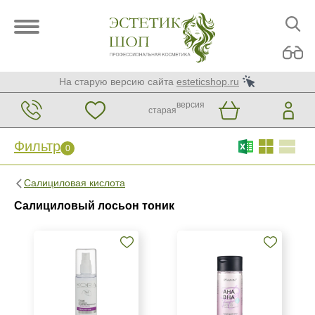
На старую версию сайта
esteticshop.ru
версия
старая
Фильтр
0
Фильтр
0
Салициловая кислота
Бренд
Салициловый лосьон тоник
Ellevon
KORA Phytocosmetics
Mesaltera by Dr. Mikhaylova
Показать еще
Страна