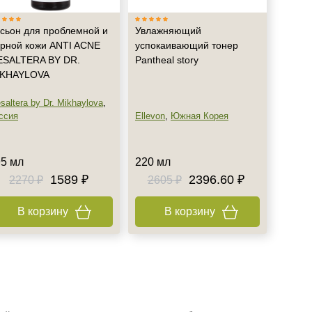
сьон для проблемной и
Увлажняющий
рной кожи ANTI ACNE
успокаивающий тонер
SALTERA BY DR.
Pantheal story
IKHAYLOVA
saltera by Dr. Mikhaylova
,
ссия
Ellevon
,
Южная Корея
5 мл
220 мл
1589 ₽
2396.60 ₽
2270 ₽
2605 ₽
В корзину
В корзину