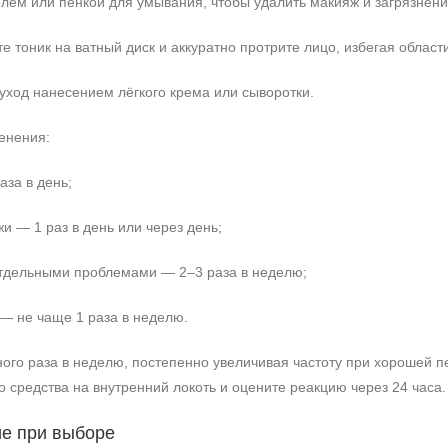
елем или пенкой для умывания, чтобы удалить макияж и загрязнени
 тоник на ватный диск и аккуратно протрите лицо, избегая области
ход нанесением лёгкого крема или сыворотки.
енения:
аза в день;
и — 1 раз в день или через день;
отдельными проблемами — 2–3 раза в неделю;
 — не чаще 1 раза в неделю.
ого раза в неделю, постепенно увеличивая частоту при хорошей п
 средства на внутренний локоть и оцените реакцию через 24 часа.
ие при выборе