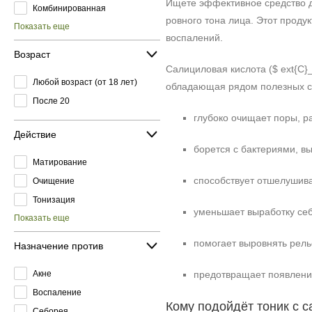
Ищете эффективное средство д
Комбинированная
ровного тона лица. Этот проду
Показать еще
воспалений.
Возраст
Салициловая кислота ($ ext{C}
Любой возраст (от 18 лет)
обладающая рядом полезных с
После 20
глубоко очищает поры, р
Действие
борется с бактериями, 
Матирование
способствует отшелушива
Очищение
Тонизация
уменьшает выработку се
Показать еще
помогает выровнять рель
Назначение против
Акне
предотвращает появлени
Воспаление
Кому подойдёт тоник с 
Себорея