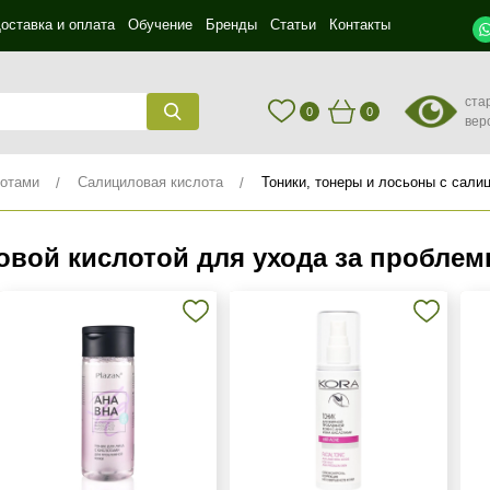
оставка и оплата
Обучение
Бренды
Статьи
Контакты
ста
0
0
вер
лотами
Салициловая кислота
Тоники, тонеры и лосьоны с сали
овой кислотой для ухода за проблем