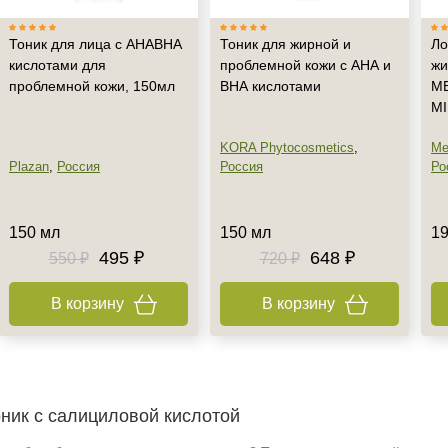
Тоник для лица с АНАВНА
Тоник для жирной и
Ло
кислотами для
проблемной кожи с АНА и
жи
проблемной кожи, 150мл
ВНА кислотами
ME
M
KORA Phytocosmetics
,
Me
Plazan
,
Россия
Россия
Ро
150 мл
150 мл
19
495 ₽
648 ₽
550 ₽
720 ₽
В корзину
В корзину
оник с салициловой кислотой