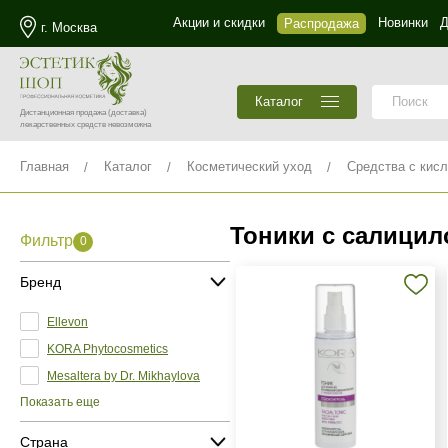
Акции и скидки
Новинки
Д
Распродажа
г. Москва
Каталог
Дистанционная продажа
(доставка)
лекарственных средств невозможна
Главная
Каталог
Косметический уход
Средства с кис
Тоники с салицил
Фильтр
0
Бренд
Ellevon
KORA Phytocosmetics
Mesaltera by Dr. Mikhaylova
Показать еще
Страна