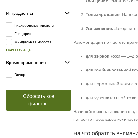
Очищение.
Умойтесь с г
Ингредиенты
Тонизирование.
Нанесите
Гиалуроновая кислота
Увлажнение.
Завершите у
Глицерин
Рекомендации по частоте прим
Миндальная кислота
Показать еще
для жирной кожи — 1–2 р
Время применения
для комбинированной кож
Вечер
для нормальной кожи с 
Сбросить все
для чувствительной кожи
фильтры
Начинайте использование с одн
нанесите небольшое количество
На что обратить вниман