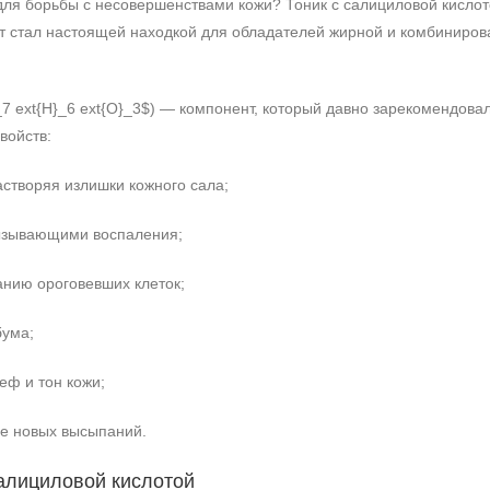
ля борьбы с несовершенствами кожи? Тоник с салициловой кислото
кт стал настоящей находкой для обладателей жирной и комбиниров
_7 ext{H}_6 ext{O}_3$) — компонент, который давно зарекомендовал
войств:
астворяя излишки кожного сала;
вызывающими воспаления;
нию ороговевших клеток;
бума;
еф и тон кожи;
е новых высыпаний.
салициловой кислотой