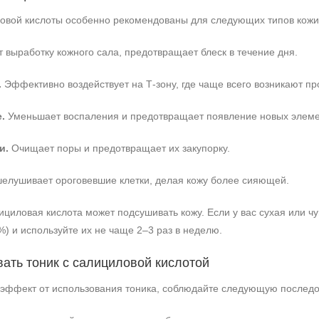
овой кислоты особенно рекомендованы для следующих типов кожи
 выработку кожного сала, предотвращает блеск в течение дня.
.
Эффективно воздействует на Т‑зону, где чаще всего возникают п
.
Уменьшает воспаления и предотвращает появление новых элеме
и.
Очищает поры и предотвращает их закупорку.
елушивает ороговевшие клетки, делая кожу более сияющей.
ициловая кислота может подсушивать кожу. Если у вас сухая или чу
%) и используйте их не чаще 2–3 раз в неделю.
+7 (495) 640-58-89
+7 (929) 933-09-89
вать тоник с салициловой кислотой
эффект от использования тоника, соблюдайте следующую последо