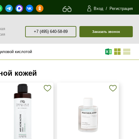
Вход
/
Регистрация
рая
+7 (495) 640-58-89
Заказать звонок
сия
циловой кислотой
ной кожей