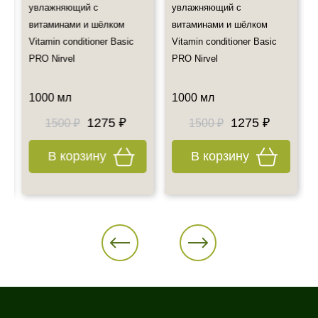
Также примите к сведению наш график работы.
увлажняющий с
увлажняющий с
Все дополнительные вопросы Вы можете задать по E-mail:
витаминами и шёлком
витаминами и шёлком
info@esteticshop.ru или по телефону.
Vitamin conditioner Basic
Vitamin conditioner Basic
PRO Nirvel
PRO Nirvel
1000 мл
1000 мл
1275 ₽
1275 ₽
1500 ₽
1500 ₽
В корзину
В корзину