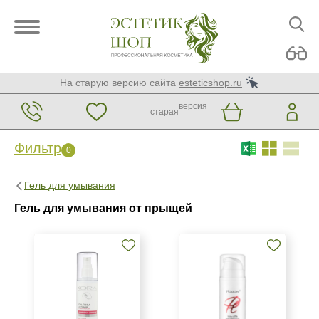
На старую версию сайта
esteticshop.ru
версия
старая
Фильтр
0
Фильтр
0
Гель для умывания
Бренд
Гель для умывания от прыщей
ARDEMI
BIOTIME
Christina
Показать еще
Страна