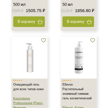
Декольте
500 мл
50 мл
1505.75 ₽
1856.80 ₽
1585 ₽
2110 ₽
Показать еще
Объём
В корзину
В корзину
30 мл
50 мл
150 мл
Показать еще
Ингредиенты
AHA-кислоты
Алоэ
Аминокислоты
Очищающий гель
Ellevon
Показать еще
для всех типов кожи
Растительный
энзимный гоммаж
Время применения
гель косметический
Kosmoteros
Professionnel (Paris)
,
Ежедневный
Франция
Ellevon
,
Корея