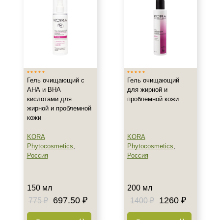
Все типы кожи
Жирная
Комбинированная
Показать еще
Возраст
Гель очищающий с
Гель очищающий
Любой возраст
АНА и ВНА
для жирной и
Любой возраст (от 18 лет)
кислотами для
проблемной кожи
После 20
жирной и проблемной
кожи
Действие
KORA
KORA
Phytocosmetics
,
Phytocosmetics
,
Восстановление
Россия
Россия
Матирование
Обезжиривание
Показать еще
150 мл
200 мл
697.50 ₽
1260 ₽
775 ₽
1400 ₽
Назначение против