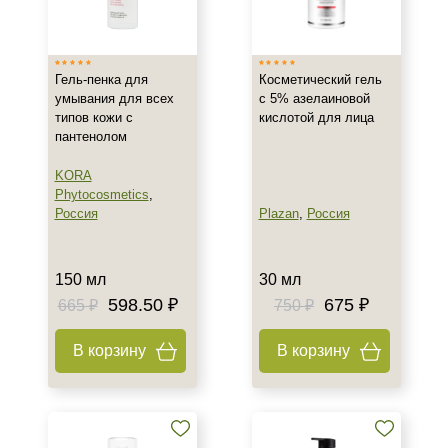
Израиль
Корея
Гель-пенка для
Косметический гель
Россия
умывания для всех
с 5% азелаиновой
Показать еще
типов кожи с
кислотой для лица
пантенолом
Тип товара
KORA
Гель
Phytocosmetics
,
Гоммаж
Россия
Plazan
,
Россия
Маска
Показать еще
150 мл
30 мл
Класс косметики
598.50 ₽
675 ₽
665 ₽
750 ₽
Домашняя
В корзину
В корзину
Профессиональная
Тип кожи