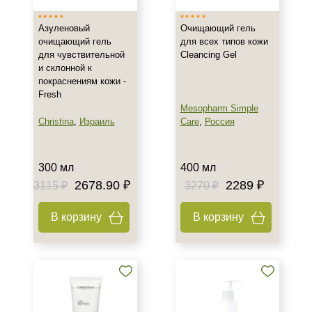
Азуленовый
Очищающий гель
очищающий гель
для всех типов кожи
для чувствительной
Cleancing Gel
и склонной к
покраснениям кожи -
Fresh
+7 (495) 640-58-89
Mesopharm Simple
Christina
,
Израиль
Care
,
Россия
+7 (929) 933-09-89
300 мл
400 мл
2678.90 ₽
2289 ₽
3115 ₽
3270 ₽
В корзину
В корзину