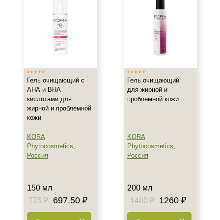
Все типы кожи
Жирная
Комбинированная
Показать еще
Возраст
Гель очищающий с
Гель очищающий
Любой возраст
АНА и ВНА
для жирной и
Любой возраст (от 18 лет)
кислотами для
проблемной кожи
После 20
жирной и проблемной
кожи
Действие
KORA
KORA
Phytocosmetics
,
Phytocosmetics
,
Восстановление
Россия
Россия
Матирование
Обезжиривание
Показать еще
150 мл
200 мл
697.50 ₽
1260 ₽
775 ₽
1400 ₽
Назначение против