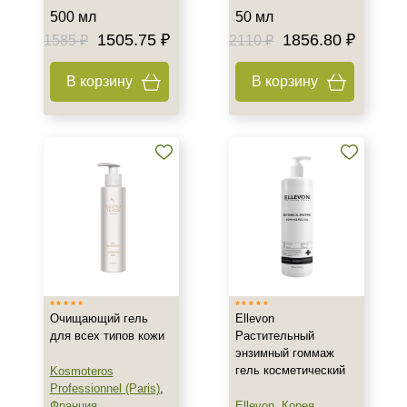
Декольте
500 мл
50 мл
1505.75 ₽
1856.80 ₽
1585 ₽
2110 ₽
Показать еще
Объём
В корзину
В корзину
30 мл
50 мл
150 мл
Показать еще
Ингредиенты
AHA-кислоты
Алоэ
Аминокислоты
Очищающий гель
Ellevon
Показать еще
для всех типов кожи
Растительный
энзимный гоммаж
Время применения
гель косметический
Kosmoteros
Professionnel (Paris)
,
Ежедневный
Франция
Ellevon
,
Корея