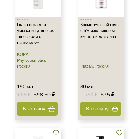
Израиль
Корея
Гель-пенка для
Косметический гель
Россия
умывания для всех
с 5% азелаиновой
Показать еще
типов кожи с
кислотой для лица
пантенолом
Тип товара
KORA
Гель
Phytocosmetics
,
Гоммаж
Россия
Plazan
,
Россия
Маска
Показать еще
150 мл
30 мл
Класс косметики
598.50 ₽
675 ₽
665 ₽
750 ₽
Домашняя
В корзину
В корзину
Профессиональная
Тип кожи