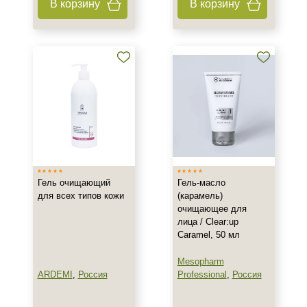
В корзину
В корзину
Акне
Возрастные изменения
Воспаление
Показать еще
Применение
После пилинга
Результат
Гладкость
Гель очищающий
Гель-масло
Обновление клеток
для всех типов кожи
(карамель)
очищающее для
Ровный тон
лица / Clear:up
Показать еще
Caramel, 50 мл
Область применения
Mesopharm
ARDEMI
,
Россия
Professional
,
Россия
Веки
Губы