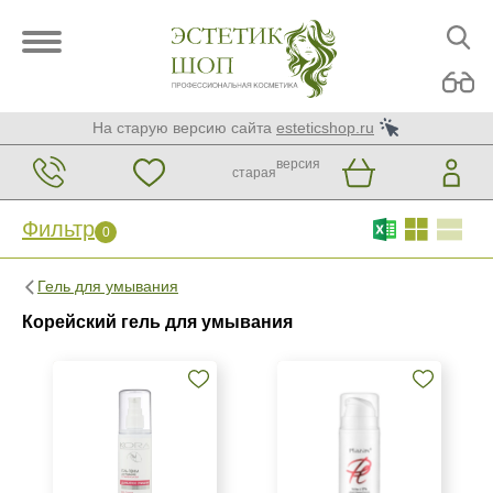
На старую версию сайта
esteticshop.ru
версия
старая
Фильтр
0
Фильтр
0
Гель для умывания
Бренд
Корейский гель для умывания
ARDEMI
BIOTIME
Christina
Показать еще
Страна