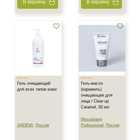
В корзину
В корзину
Акне
Возрастные изменения
Воспаление
Показать еще
Применение
После пилинга
Результат
Гладкость
Гель очищающий
Гель-масло
Обновление клеток
для всех типов кожи
(карамель)
очищающее для
Ровный тон
лица / Clear:up
Показать еще
Caramel, 50 мл
Область применения
Mesopharm
ARDEMI
,
Россия
Professional
,
Россия
Веки
Губы