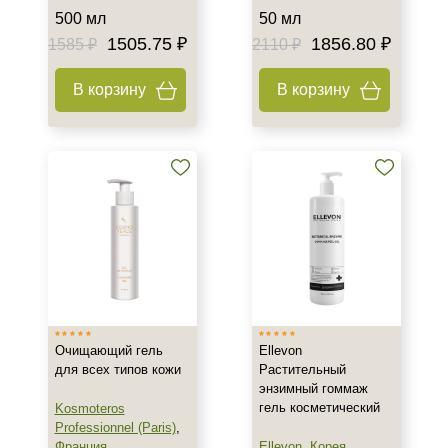
Декольте
500 мл
50 мл
1505.75 ₽
1856.80 ₽
1585 ₽
2110 ₽
Показать еще
Объём
В корзину
В корзину
30 мл
50 мл
150 мл
Показать еще
Ингредиенты
AHA-кислоты
Алоэ
Аминокислоты
Очищающий гель
Ellevon
Показать еще
для всех типов кожи
Растительный
энзимный гоммаж
Время применения
гель косметический
Kosmoteros
Professionnel (Paris)
,
Ежедневный
Франция
Ellevon
,
Корея