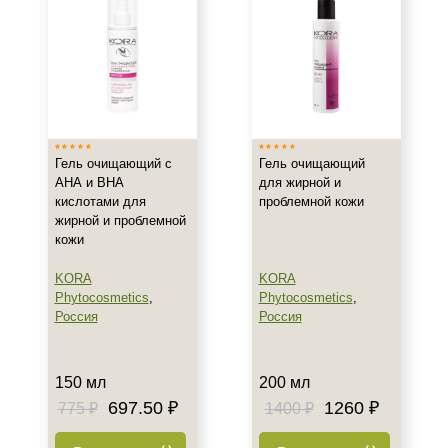
Все типы кожи
Жирная
Комбинированная
Показать еще
Возраст
Гель очищающий с
Гель очищающий
Любой возраст
АНА и ВНА
для жирной и
Любой возраст (от 18 лет)
кислотами для
проблемной кожи
После 20
жирной и проблемной
кожи
Действие
KORA
KORA
Phytocosmetics
,
Phytocosmetics
,
Восстановление
Россия
Россия
Матирование
Обезжиривание
Показать еще
150 мл
200 мл
697.50 ₽
1260 ₽
775 ₽
1400 ₽
Назначение против