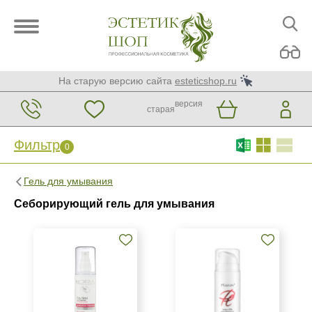
На старую версию сайта
esteticshop.ru
версия
старая
Фильтр
0
Фильтр
0
Гель для умывания
Бренд
Себорирующий гель для умывания
ARDEMI
BIOTIME
Christina
Показать еще
Страна