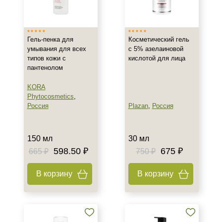
Израиль
Корея
Гель-пенка для
Косметический гель
Россия
умывания для всех
с 5% азелаиновой
Показать еще
типов кожи с
кислотой для лица
пантенолом
Тип товара
KORA
Гель
Phytocosmetics
,
Гоммаж
Россия
Plazan
,
Россия
Маска
Показать еще
150 мл
30 мл
Класс косметики
598.50 ₽
675 ₽
665 ₽
750 ₽
Домашняя
В корзину
В корзину
Профессиональная
Тип кожи