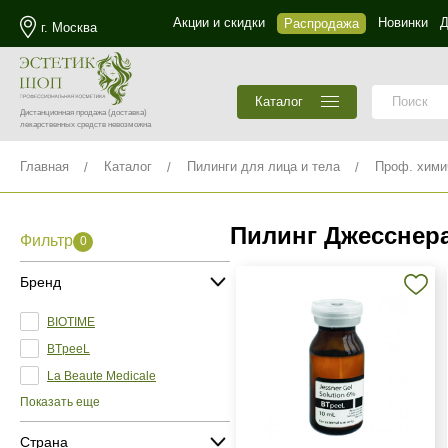
Акции и скидки
Новинки
Д
Распродажа
г. Москва
Каталог
Дистанционная продажа
(доставка)
лекарственных средств невозможна
Главная
Каталог
Пилинги для лица и тела
Проф. хими
Пилинг Джесснер
Фильтр
0
Бренд
BIOTIME
BTpeeL
La Beaute Medicale
Показать еще
Страна