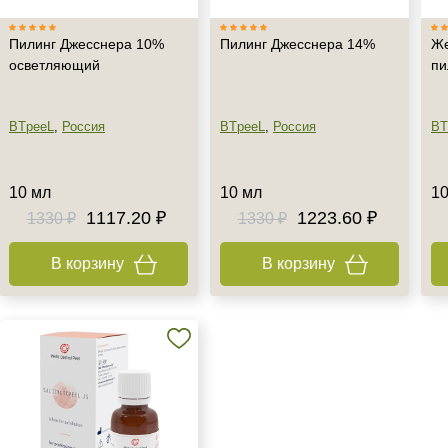
Пилинг Джесснера 10%
Пилинг Джесснера 14%
Же
осветляющий
пи
BTpeeL
,
Россия
BTpeeL
,
Россия
BT
10 мл
10 мл
10
1117.20 ₽
1223.60 ₽
1330 ₽
1330 ₽
В корзину
В корзину