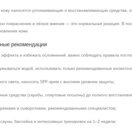
кожу наносятся успокаивающие и восстанавливающие средства, 
но покраснение и лёгкое жжение — это нормальная реакция. В по
новления кожи.
жные рекомендации
 эффекта и избежать осложнений, важно соблюдать правила постпи
 умываться водой, использовать только рекомендованные косметол
ного света, наносить SPF‑крем с высоким уровнем защиты;
вные средства (скрабы, спиртовые лосьоны) до полного восстановл
 кремами и сыворотками, рекомендованными специалистом;
 сауны, бассейна и интенсивных тренировок на 1–2 недели;