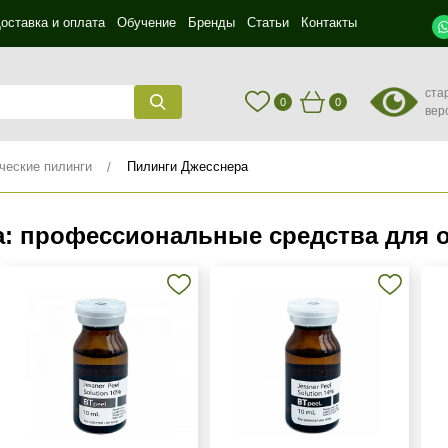
оставка и оплата
Обучение
Бренды
Статьи
Контакты
ста
0
0
вер
ческие пилинги
Пилинги Джесснера
а: профессиональные средства для 