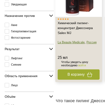
Увядающая
Назначение против
Химический пилинг-
Акне
концентрат Джесснера
Гиперпигментация
Salex MJ
Фотостарение
La Beaute Medicale
,
Россия
Результат
25 мл
Лифтинг
Чтобы увидеть цену
Сияние
необходимо
войти
В корзину
Область применения
Лицо
Объём
Что такое пилинг Джессн