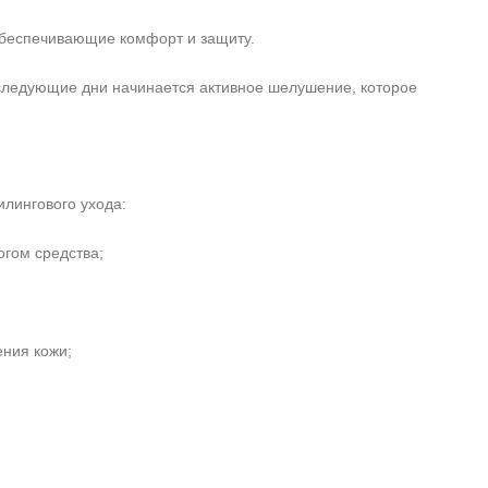
обеспечивающие комфорт и защиту.
следующие дни начинается активное шелушение, которое
лингового ухода:
огом средства;
ения кожи;