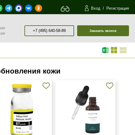
Вход
/
Регистрация
рая
+7 (495) 640-58-89
Заказать звонок
сия
обновления кожи