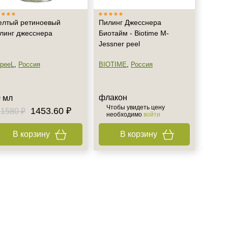
лтый ретиноевый
Пилинг Джесснера
линг джесснера
Биотайм - Biotime M-
Jessner peel
peeL
,
Россия
BIOTIME
,
Россия
флакон
 мл
Чтобы увидеть цену
1453.60 ₽
1580 ₽
необходимо
войти
В корзину
В корзину