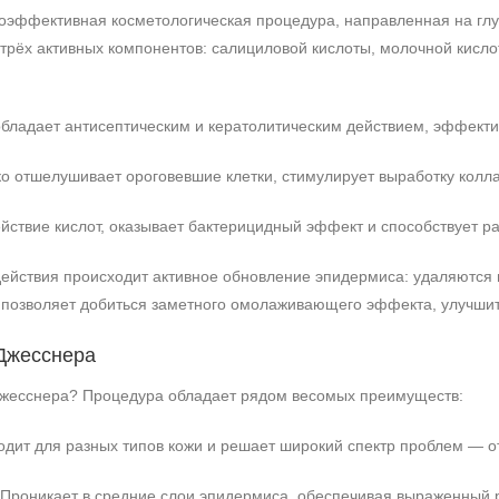
оэффективная косметологическая процедура, направленная на глу
трёх активных компонентов: салициловой кислоты, молочной кисло
бладает антисептическим и кератолитическим действием, эффекти
о отшелушивает ороговевшие клетки, стимулирует выработку колла
йствие кислот, оказывает бактерицидный эффект и способствует
действия происходит активное обновление эпидермиса: удаляются 
позволяет добиться заметного омолаживающего эффекта, улучшить
Джесснера
Джесснера? Процедура обладает рядом весомых преимуществ:
дит для разных типов кожи и решает широкий спектр проблем — от
Проникает в средние слои эпидермиса, обеспечивая выраженный р