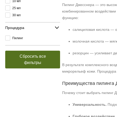
10 мл
Пилинг Джесснера — это высок
25 мл
комбинированном воздействии 
30 мл
функцию:
Процедура
салициловая кислота — о
Пилинг
молочная кислота — мягк
резорцин — усиливает де
Сбросить все
фильтры
В результате комплексного воз
микрорельеф кожи. Процедура 
Преимущества пилинга 
Почему стоит выбрать пилинг 
Универсальность.
Подхо
Глубокое воздействие.