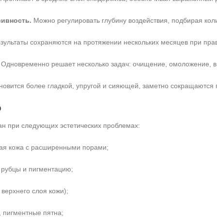
сивность.
Можно регулировать глубину воздействия, подбирая кол
зультаты сохраняются на протяжении нескольких месяцев при пра
Одновременно решает несколько задач: очищение, омоложение, вы
ановится более гладкой, упругой и сияющей, заметно сокращаютс
ю
н при следующих эстетических проблемах:
ая кожа с расширенными порами;
я рубцы и пигментацию;
+7 (495) 640-58-89
+7 (929) 933-09-89
верхнего слоя кожи);
 пигментные пятна;