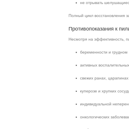
не отрывать шелушащиеся
Полный цикл восстановления за
Противопоказания к пил
Несмотря на эффективность, п
беременности и грудном
активных воспалительных 
свежих ранах, царапинах
куперозе и хрупких сосуд
индивидуальной неперен
онкологических заболев