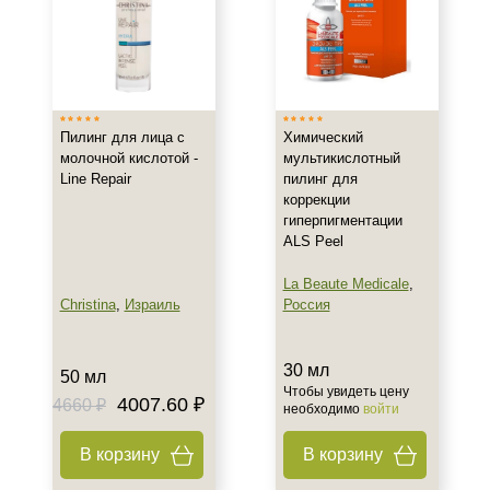
Тип кожи
Жирная
Зрелая
Обезвоженная
Пилинг для лица с
Химический
Показать еще
молочной кислотой -
мультикислотный
Line Repair
пилинг для
Действие
коррекции
гиперпигментации
Обновление
ALS Peel
Осветление
La Beaute Medicale
,
Отбеливание
Christina
,
Израиль
Россия
Показать еще
Назначение против
30 мл
50 мл
Чтобы увидеть цену
4007.60 ₽
4660 ₽
Акне
необходимо
войти
Гиперкератоз
В корзину
В корзину
Гиперпигментация