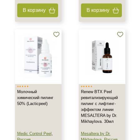
Ингредиенты
В корзину
В корзину
Азелаиновая кислота
Молочная кислота
Салициловая кислота
Процедура
Пилинг
Молочный
Renew BTX Peel
химический пилинг
ревитализирующий
50% (Lacticpeel)
пилинг с лифтинг-
эффектом линии
MESALTERA by Dr.
Mikhaylova. 30мл
Medic Control Peel
,
Mesaltera by Dr.
Россия
Mikhaylova
,
Россия