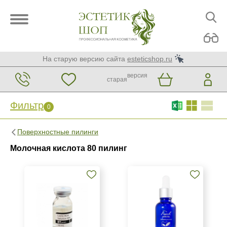
На старую версию сайта
esteticshop.ru
версия
старая
Фильтр
0
Фильтр
0
Поверхностные пилинги
Бренд
Молочная кислота 80 пилинг
BIOTIME
BTpeeL
Christina
Показать еще
Страна