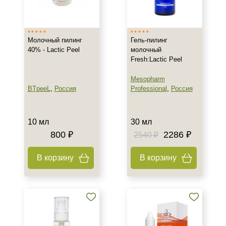
Израиль
Россия
Молочный пилинг
Гель-пилинг
40% - Lactic Peel
молочный
Тип товара
Fresh:Lactic Peel
Гель
Mesopharm
Лифтинг
BTpeeL
,
Россия
Professional
,
Россия
Пилинг
Тип пилинга
10 мл
30 мл
800 ₽
2286 ₽
2540 ₽
Молочный
Мультикислотный
В корзину
В корзину
Поверхностно-срединный
Класс косметики
Профессиональная