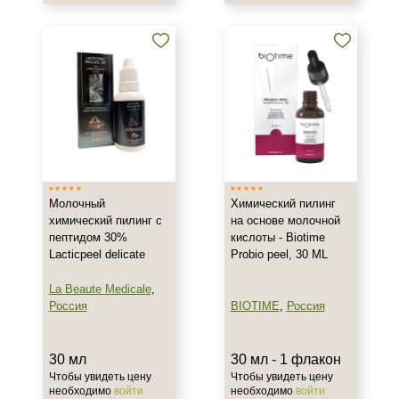
Показать еще
Результат
Лифтинг
Обновление клеток
Ровный тон
Показать еще
Область применения
Молочный
Химический пилинг
Декольте
химический пилинг с
на основе молочной
Лицо
пептидом 30%
кислоты - Biotime
Lacticpeel delicate
Probio peel, 30 ML
Тело
La Beaute Medicale
,
Объём
Россия
BIOTIME
,
Россия
10 мл
30 мл
30 мл - 1 флакон
30 мл
Чтобы увидеть цену
Чтобы увидеть цену
50 мл
необходимо
войти
необходимо
войти