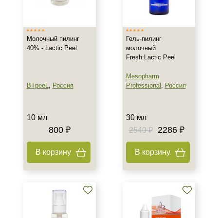
Израиль
Россия
Молочный пилинг
Гель-пилинг
40% - Lactic Peel
молочный
Тип товара
Fresh:Lactic Peel
Гель
Mesopharm
Лифтинг
BTpeeL
,
Россия
Professional
,
Россия
Пилинг
Тип пилинга
10 мл
30 мл
800 ₽
2286 ₽
2540 ₽
Молочный
Мультикислотный
В корзину
В корзину
Поверхностно-срединный
Класс косметики
Профессиональная