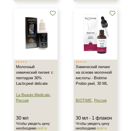
Показать еще
Результат
Лифтинг
Обновление клеток
Ровный тон
Показать еще
Область применения
Молочный
Химический пилинг
Декольте
химический пилинг с
на основе молочной
Лицо
пептидом 30%
кислоты - Biotime
Lacticpeel delicate
Probio peel, 30 ML
Тело
La Beaute Medicale
,
Объём
Россия
BIOTIME
,
Россия
10 мл
30 мл
30 мл - 1 флакон
30 мл
Чтобы увидеть цену
Чтобы увидеть цену
50 мл
необходимо
войти
необходимо
войти