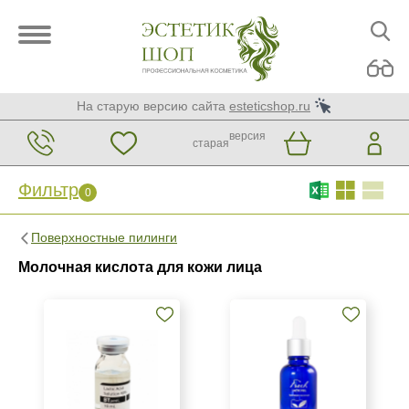
На старую версию сайта
esteticshop.ru
версия
старая
Фильтр
0
Фильтр
0
Поверхностные пилинги
Бренд
Молочная кислота для кожи лица
BIOTIME
BTpeeL
Christina
Показать еще
Страна