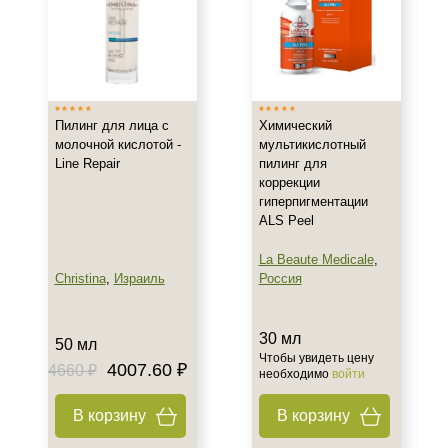
Тип кожи
Жирная
Зрелая
Обезвоженная
Пилинг для лица с
Химический
Показать еще
молочной кислотой -
мультикислотный
Line Repair
пилинг для
Действие
коррекции
гиперпигментации
Обновление
ALS Peel
Осветление
La Beaute Medicale
,
Отбеливание
Christina
,
Израиль
Россия
Показать еще
Назначение против
30 мл
50 мл
Чтобы увидеть цену
4007.60 ₽
4660 ₽
Акне
необходимо
войти
Гиперкератоз
В корзину
В корзину
Гиперпигментация