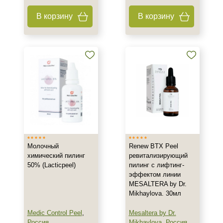
Ингредиенты
В корзину
В корзину
Азелаиновая кислота
Молочная кислота
Салициловая кислота
Процедура
Пилинг
Молочный
Renew BTX Peel
химический пилинг
ревитализирующий
50% (Lacticpeel)
пилинг с лифтинг-
эффектом линии
MESALTERA by Dr.
Mikhaylova. 30мл
Medic Control Peel
,
Mesaltera by Dr.
Россия
Mikhaylova
,
Россия