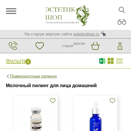
На старую версию сайта
esteticshop.ru
версия
старая
Фильтр
0
Фильтр
0
Поверхностные пилинги
Бренд
Молочный пилинг для лица домашний
BIOTIME
BTpeeL
Christina
Показать еще
Страна