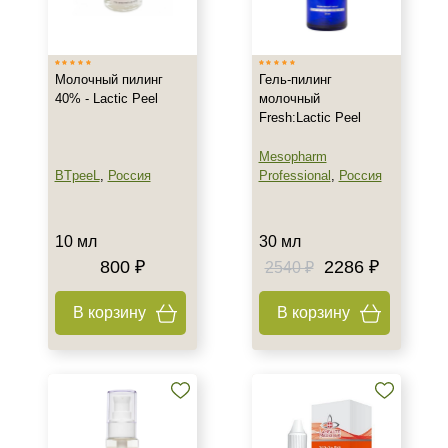
Израиль
Россия
Молочный пилинг
Гель-пилинг
40% - Lactic Peel
молочный
Тип товара
Fresh:Lactic Peel
Гель
Mesopharm
Лифтинг
BTpeeL
,
Россия
Professional
,
Россия
Пилинг
Тип пилинга
10 мл
30 мл
800 ₽
2286 ₽
2540 ₽
Молочный
Мультикислотный
В корзину
В корзину
Поверхностно-срединный
Класс косметики
Профессиональная