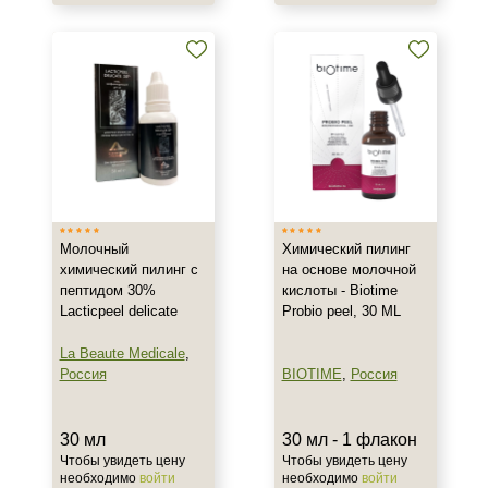
Показать еще
Результат
Лифтинг
Обновление клеток
Ровный тон
Показать еще
Область применения
Молочный
Химический пилинг
Декольте
химический пилинг с
на основе молочной
Лицо
пептидом 30%
кислоты - Biotime
Lacticpeel delicate
Probio peel, 30 ML
Тело
La Beaute Medicale
,
Объём
Россия
BIOTIME
,
Россия
10 мл
30 мл
30 мл - 1 флакон
30 мл
Чтобы увидеть цену
Чтобы увидеть цену
50 мл
необходимо
войти
необходимо
войти