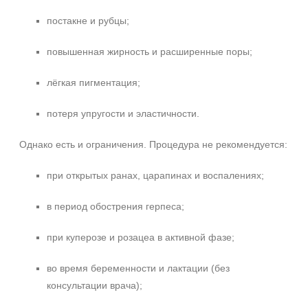
постакне и рубцы;
повышенная жирность и расширенные поры;
+7 (495) 640-58-89
лёгкая пигментация;
+7 (929) 933-09-89
потеря упругости и эластичности.
Однако есть и ограничения. Процедура не рекомендуется:
при открытых ранах, царапинах и воспалениях;
в период обострения герпеса;
при куперозе и розацеа в активной фазе;
во время беременности и лактации (без
консультации врача);