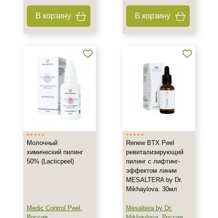
Ингредиенты
В корзину
В корзину
Азелаиновая кислота
Молочная кислота
Салициловая кислота
Процедура
Пилинг
Молочный
Renew BTX Peel
химический пилинг
ревитализирующий
50% (Lacticpeel)
пилинг с лифтинг-
эффектом линии
MESALTERA by Dr.
Mikhaylova. 30мл
Medic Control Peel
,
Mesaltera by Dr.
Россия
Mikhaylova
,
Россия