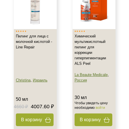
Тип кожи
Жирная
Зрелая
Обезвоженная
Пилинг для лица с
Химический
Показать еще
молочной кислотой -
мультикислотный
Line Repair
пилинг для
Действие
коррекции
гиперпигментации
Обновление
ALS Peel
Осветление
La Beaute Medicale
,
Отбеливание
Christina
,
Израиль
Россия
Показать еще
Назначение против
30 мл
50 мл
Чтобы увидеть цену
4007.60 ₽
4660 ₽
Акне
необходимо
войти
Гиперкератоз
В корзину
В корзину
Гиперпигментация